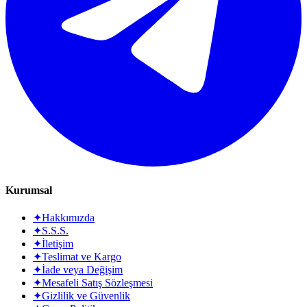
Kurumsal
✦
Hakkımızda
✦
S.S.S.
✦
İletişim
✦
Teslimat ve Kargo
✦
İade veya Değişim
✦
Mesafeli Satış Sözleşmesi
✦
Gizlilik ve Güvenlik