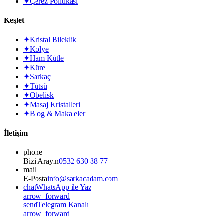
✦
Çerez Politikası
Keşfet
✦
Kristal Bileklik
✦
Kolye
✦
Ham Kütle
✦
Küre
✦
Sarkaç
✦
Tütsü
✦
Obelisk
✦
Masaj Kristalleri
✦
Blog & Makaleler
İletişim
phone
Bizi Arayın
0532 630 88 77
mail
E-Posta
info@sarkacadam.com
chat
WhatsApp ile Yaz
arrow_forward
send
Telegram Kanalı
arrow_forward