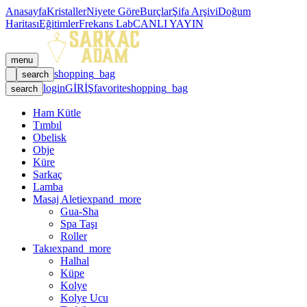
Anasayfa
Kristaller
Niyete Göre
Burçlar
Şifa Arşivi
Doğum
Haritası
Eğitimler
Frekans Lab
CANLI YAYIN
menu
shopping_bag
search
login
GİRİŞ
favorite
shopping_bag
search
Ham Kütle
Tımbıl
Obelisk
Obje
Küre
Sarkaç
Lamba
Masaj Aleti
expand_more
Gua-Sha
Spa Taşı
Roller
Takı
expand_more
Halhal
Küpe
Kolye
Kolye Ucu