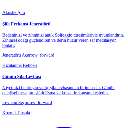
Akustik Şifa
Şifa Frekansı Jeneratörü
Bedeninizi ve zihninizi antik Solfeggio titreşimleriyle uyumlandırın.
Zihinsel odağı güçlendiren ve derin huzur veren saf meditasyon
tonları.
Jeneratörü Aç
arrow_forward
Hizalanma Rehberi
Günün Şifa Levhası
Niyetinizi belirleyin ve üç şifa levhasından birini seçin. Günün
enerjisel mesajını, şifalı Esma ve kristal frekansını keşfedin.
Levhanı Seç
arrow_forward
Kozmik Pusula