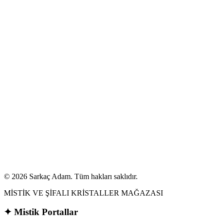
Tekrar Hoşgeldiniz
Sarkaç Adam mistik dünyasına giriş yapın.
E-posta veya Kullanıcı Adı
person
Şifre
Şifremi Unuttum
key
visibility
Giriş Yap
login
YADA
Henüz bir hesabınız yok mu?
Şimdi Kayıt Olun
arrow_back
Ana Sayfaya Dön
© 2026 Sarkaç Adam. Tüm hakları saklıdır.
MİSTİK VE ŞİFALI KRİSTALLER MAĞAZASI
✦
Mistik Portallar