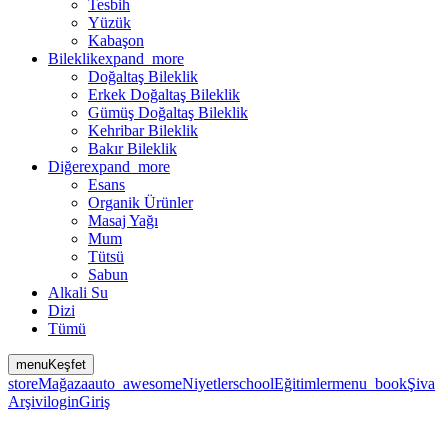
Tesbih
Yüzük
Kabaşon
Bileklik
expand_more
Doğaltaş Bileklik
Erkek Doğaltaş Bileklik
Gümüş Doğaltaş Bileklik
Kehribar Bileklik
Bakır Bileklik
Diğer
expand_more
Esans
Organik Ürünler
Masaj Yağı
Mum
Tütsü
Sabun
Alkali Su
Dizi
Tümü
menu
Keşfet
store
Mağaza
auto_awesome
Niyetler
school
Eğitimler
menu_book
Şiva
Arşivi
login
Giriş
lock_open