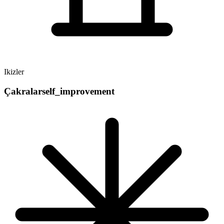
Ikizler
Çakralar
self_improvement