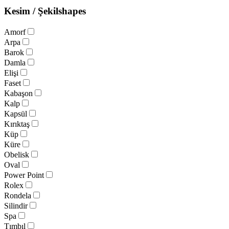
Kesim / Şekil
shapes
Amorf
Arpa
Barok
Damla
Elişi
Faset
Kabaşon
Kalp
Kapsül
Kırıktaş
Küp
Küre
Obelisk
Oval
Power Point
Rolex
Rondela
Silindir
Spa
Tımbıl