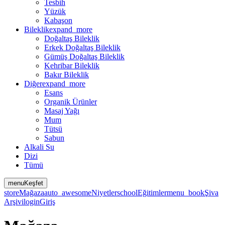
Tesbih
Yüzük
Kabaşon
Bileklik
expand_more
Doğaltaş Bileklik
Erkek Doğaltaş Bileklik
Gümüş Doğaltaş Bileklik
Kehribar Bileklik
Bakır Bileklik
Diğer
expand_more
Esans
Organik Ürünler
Masaj Yağı
Mum
Tütsü
Sabun
Alkali Su
Dizi
Tümü
menu
Keşfet
store
Mağaza
auto_awesome
Niyetler
school
Eğitimler
menu_book
Şiva
Arşivi
login
Giriş