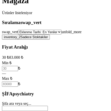
Mağaza
Ürünler
listeleniyor
Sıralama
swap_vert
swap_vert
unfold_more
inventory_2
Sadece Stoktakiler
Fiyat Aralığı
30
₺
83.000
₺
Min ₺
₺
—
Max ₺
₺
ŞİFA
psychiatry
Şifa ara veya seç...