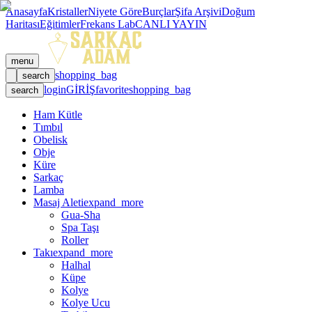
Anasayfa
Kristaller
Niyete Göre
Burçlar
Şifa Arşivi
Doğum
Haritası
Eğitimler
Frekans Lab
CANLI YAYIN
menu
shopping_bag
search
login
GİRİŞ
favorite
shopping_bag
search
Ham Kütle
Tımbıl
Obelisk
Obje
Küre
Sarkaç
Lamba
Masaj Aleti
expand_more
Gua-Sha
Spa Taşı
Roller
Takı
expand_more
Halhal
Küpe
Kolye
Kolye Ucu