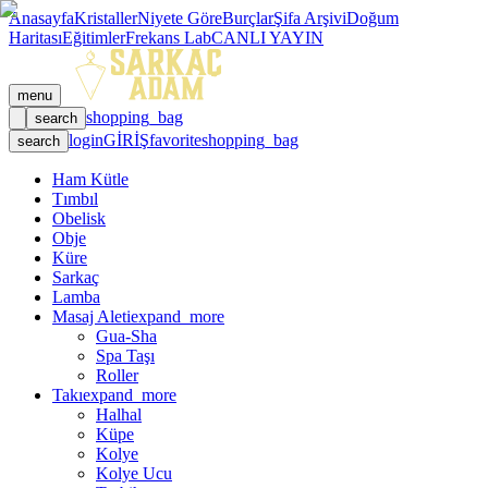
Anasayfa
Kristaller
Niyete Göre
Burçlar
Şifa Arşivi
Doğum
Haritası
Eğitimler
Frekans Lab
CANLI YAYIN
menu
shopping_bag
search
login
GİRİŞ
favorite
shopping_bag
search
Ham Kütle
Tımbıl
Obelisk
Obje
Küre
Sarkaç
Lamba
Masaj Aleti
expand_more
Gua-Sha
Spa Taşı
Roller
Takı
expand_more
Halhal
Küpe
Kolye
Kolye Ucu