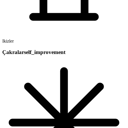
Ikizler
Çakralar
self_improvement