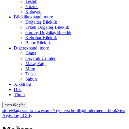
Tesbih
Yüzük
Kabaşon
Bileklik
expand_more
Doğaltaş Bileklik
Erkek Doğaltaş Bileklik
Gümüş Doğaltaş Bileklik
Kehribar Bileklik
Bakır Bileklik
Diğer
expand_more
Esans
Organik Ürünler
Masaj Yağı
Mum
Tütsü
Sabun
Alkali Su
Dizi
Tümü
menu
Keşfet
store
Mağaza
auto_awesome
Niyetler
school
Eğitimler
menu_book
Şiva
Arşivi
login
Giriş