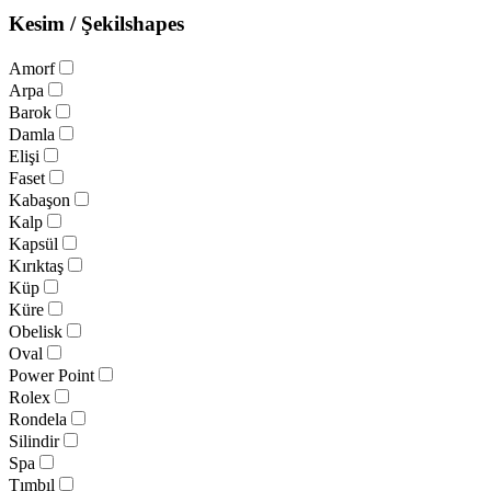
Kesim / Şekil
shapes
Amorf
Arpa
Barok
Damla
Elişi
Faset
Kabaşon
Kalp
Kapsül
Kırıktaş
Küp
Küre
Obelisk
Oval
Power Point
Rolex
Rondela
Silindir
Spa
Tımbıl