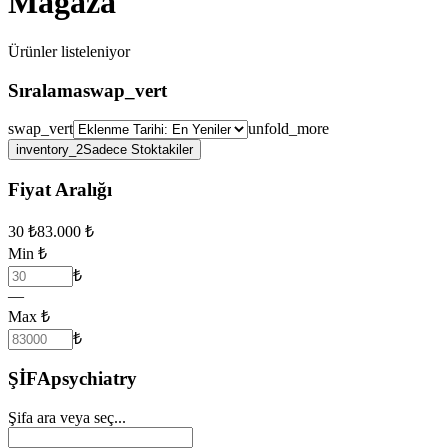
Mağaza
Ürünler
listeleniyor
Sıralama
swap_vert
swap_vert
unfold_more
inventory_2
Sadece Stoktakiler
Fiyat Aralığı
30
₺
83.000
₺
Min ₺
₺
—
Max ₺
₺
ŞİFA
psychiatry
Şifa ara veya seç...