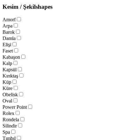
Kesim / Şekil
shapes
Amorf
Arpa
Barok
Damla
Elişi
Faset
Kabaşon
Kalp
Kapsül
Kırıktaş
Küp
Küre
Obelisk
Oval
Power Point
Rolex
Rondela
Silindir
Spa
Tımbıl