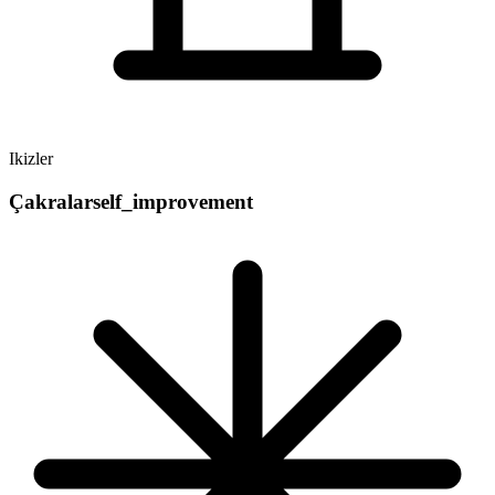
Ikizler
Çakralar
self_improvement