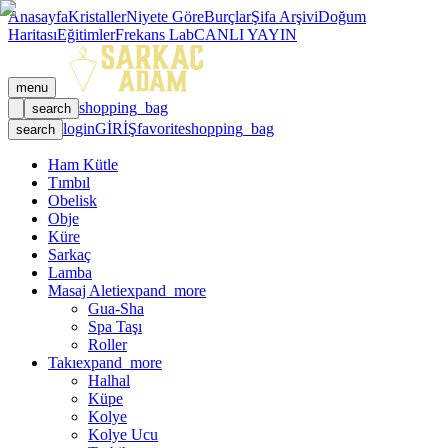
Anasayfa
Kristaller
Niyete Göre
Burçlar
Şifa Arşivi
Doğum
Haritası
Eğitimler
Frekans Lab
CANLI YAYIN
menu
shopping_bag
search
login
GİRİŞ
favorite
shopping_bag
search
Ham Kütle
Tımbıl
Obelisk
Obje
Küre
Sarkaç
Lamba
Masaj Aleti
expand_more
Gua-Sha
Spa Taşı
Roller
Takı
expand_more
Halhal
Küpe
Kolye
Kolye Ucu