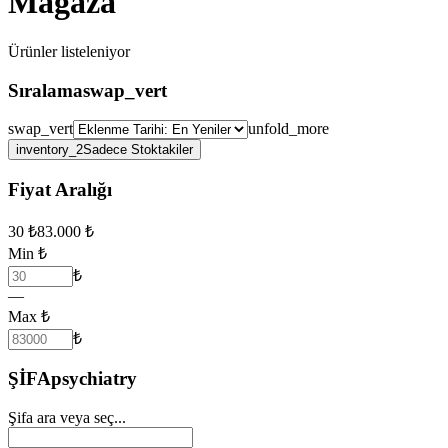
Mağaza
Ürünler
listeleniyor
Sıralama
swap_vert
swap_vert
unfold_more
inventory_2
Sadece Stoktakiler
Fiyat Aralığı
30
₺
83.000
₺
Min ₺
₺
—
Max ₺
₺
ŞİFA
psychiatry
Şifa ara veya seç...