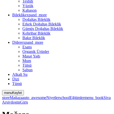
Tesbih
Yüzük
Kabaşon
Bileklik
expand_more
Doğaltaş Bileklik
Erkek Doğaltaş Bileklik
Gümüş Doğaltaş Bileklik
Kehribar Bileklik
Bakır Bileklik
Diğer
expand_more
Esans
Organik Ürünler
Masaj Yağı
Mum
Tütsü
Sabun
Alkali Su
Dizi
Tümü
menu
Keşfet
store
Mağaza
auto_awesome
Niyetler
school
Eğitimler
menu_book
Şiva
Arşivi
login
Giriş