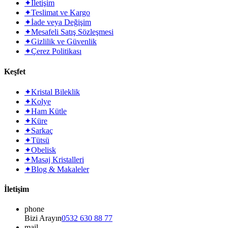
✦
İletişim
✦
Teslimat ve Kargo
✦
İade veya Değişim
✦
Mesafeli Satış Sözleşmesi
✦
Gizlilik ve Güvenlik
✦
Çerez Politikası
Keşfet
✦
Kristal Bileklik
✦
Kolye
✦
Ham Kütle
✦
Küre
✦
Sarkaç
✦
Tütsü
✦
Obelisk
✦
Masaj Kristalleri
✦
Blog & Makaleler
İletişim
phone
Bizi Arayın
0532 630 88 77
mail