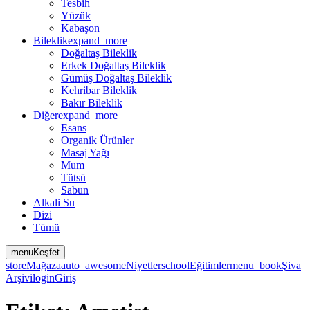
Tesbih
Yüzük
Kabaşon
Bileklik
expand_more
Doğaltaş Bileklik
Erkek Doğaltaş Bileklik
Gümüş Doğaltaş Bileklik
Kehribar Bileklik
Bakır Bileklik
Diğer
expand_more
Esans
Organik Ürünler
Masaj Yağı
Mum
Tütsü
Sabun
Alkali Su
Dizi
Tümü
menu
Keşfet
store
Mağaza
auto_awesome
Niyetler
school
Eğitimler
menu_book
Şiva
Arşivi
login
Giriş