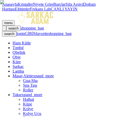
Anasayfa
Kristaller
Niyete Göre
Burçlar
Şifa Arşivi
Doğum
Haritası
Eğitimler
Frekans Lab
CANLI YAYIN
menu
shopping_bag
search
login
GİRİŞ
favorite
shopping_bag
search
Ham Kütle
Tımbıl
Obelisk
Obje
Küre
Sarkaç
Lamba
Masaj Aleti
expand_more
Gua-Sha
Spa Taşı
Roller
Takı
expand_more
Halhal
Küpe
Kolye
Kolye Ucu