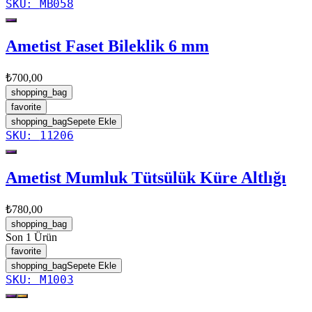
SKU:
MB058
Ametist Faset Bileklik 6 mm
₺700,00
shopping_bag
favorite
shopping_bag
Sepete Ekle
SKU:
11206
Ametist Mumluk Tütsülük Küre Altlığı
₺780,00
shopping_bag
Son 1 Ürün
favorite
shopping_bag
Sepete Ekle
SKU:
M1003