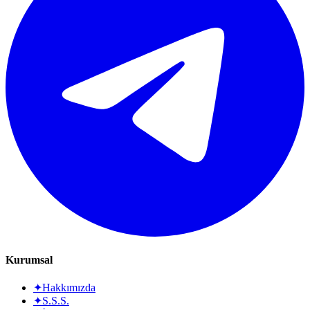
Kurumsal
✦
Hakkımızda
✦
S.S.S.