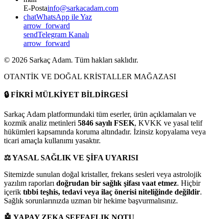
E-Posta
info@sarkacadam.com
chat
WhatsApp ile Yaz
arrow_forward
send
Telegram Kanalı
arrow_forward
©
2026
Sarkaç Adam. Tüm hakları saklıdır.
OTANTİK VE DOĞAL KRİSTALLER MAĞAZASI
🔒
FİKRİ MÜLKİYET BİLDİRGESİ
Sarkaç Adam platformundaki tüm eserler, ürün açıklamaları ve
kozmik analiz metinleri
5846 sayılı FSEK
, KVKK ve yasal telif
hükümleri kapsamında koruma altındadır. İzinsiz kopyalama veya
ticari amaçla kullanımı yasaktır.
⚖️
YASAL SAĞLIK VE ŞİFA UYARISI
Sitemizde sunulan doğal kristaller, frekans sesleri veya astrolojik
yazılım raporları
doğrudan bir sağlık şifası vaat etmez
. Hiçbir
içerik
tıbbi teşhis, tedavi veya ilaç önerisi niteliğinde değildir
.
Sağlık sorunlarınızda uzman bir hekime başvurmalısınız.
🤖
YAPAY ZEKA ŞEFFAFLIK NOTU