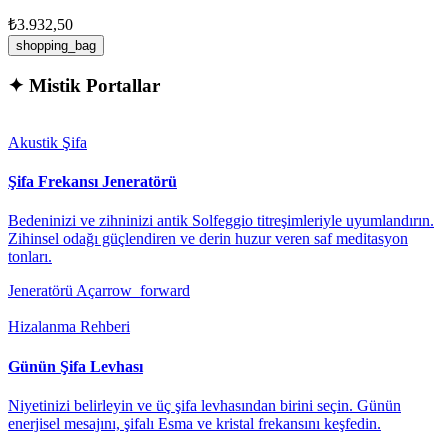
₺3.932,50
shopping_bag
✦
Mistik Portallar
Akustik Şifa
Şifa Frekansı Jeneratörü
Bedeninizi ve zihninizi antik Solfeggio titreşimleriyle uyumlandırın.
Zihinsel odağı güçlendiren ve derin huzur veren saf meditasyon
tonları.
Jeneratörü Aç
arrow_forward
Hizalanma Rehberi
Günün Şifa Levhası
Niyetinizi belirleyin ve üç şifa levhasından birini seçin. Günün
enerjisel mesajını, şifalı Esma ve kristal frekansını keşfedin.