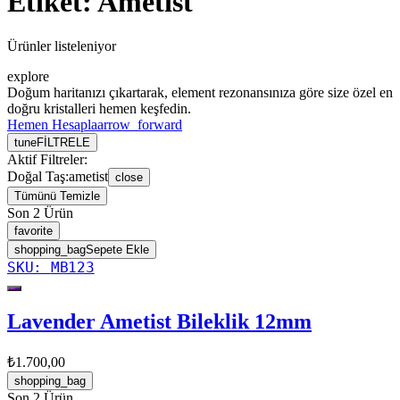
Etiket:
Ametist
Ürünler
listeleniyor
explore
Doğum haritanızı çıkartarak, element rezonansınıza göre size özel en
doğru kristalleri hemen keşfedin.
Hemen Hesapla
arrow_forward
tune
FİLTRELE
Aktif Filtreler:
Doğal Taş
:
ametist
close
Tümünü Temizle
Son 2 Ürün
favorite
shopping_bag
Sepete Ekle
SKU:
MB123
Lavender Ametist Bileklik 12mm
₺1.700,00
shopping_bag
Son 2 Ürün