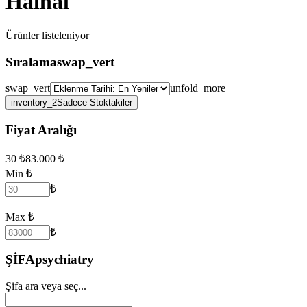
Halhal
Ürünler
listeleniyor
Sıralama
swap_vert
swap_vert
unfold_more
inventory_2
Sadece Stoktakiler
Fiyat Aralığı
30
₺
83.000
₺
Min ₺
₺
—
Max ₺
₺
ŞİFA
psychiatry
Şifa ara veya seç...