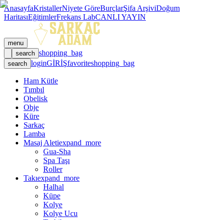
Anasayfa
Kristaller
Niyete Göre
Burçlar
Şifa Arşivi
Doğum
Haritası
Eğitimler
Frekans Lab
CANLI YAYIN
menu
shopping_bag
search
login
GİRİŞ
favorite
shopping_bag
search
Ham Kütle
Tımbıl
Obelisk
Obje
Küre
Sarkaç
Lamba
Masaj Aleti
expand_more
Gua-Sha
Spa Taşı
Roller
Takı
expand_more
Halhal
Küpe
Kolye
Kolye Ucu