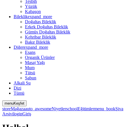
Tesbih
Yüzük
Kabaşon
Bileklik
expand_more
Doğaltaş Bileklik
Erkek Doğaltaş Bileklik
Gümüş Doğaltaş Bileklik
Kehribar Bileklik
Bakır Bileklik
Diğer
expand_more
Esans
Organik Ürünler
Masaj Yağı
Mum
Tütsü
Sabun
Alkali Su
Dizi
Tümü
menu
Keşfet
store
Mağaza
auto_awesome
Niyetler
school
Eğitimler
menu_book
Şiva
Arşivi
login
Giriş