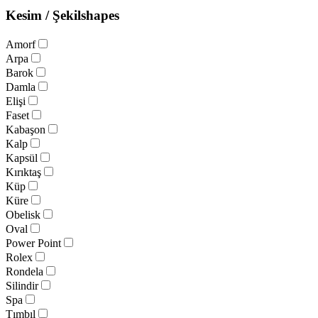
Kesim / Şekil
shapes
Amorf
Arpa
Barok
Damla
Elişi
Faset
Kabaşon
Kalp
Kapsül
Kırıktaş
Küp
Küre
Obelisk
Oval
Power Point
Rolex
Rondela
Silindir
Spa
Tımbıl