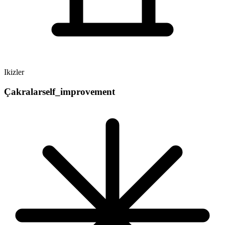
Ikizler
Çakralar
self_improvement