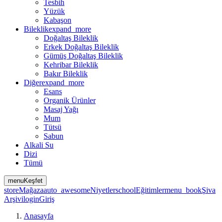
Tesbih
Yüzük
Kabaşon
Bileklik
expand_more
Doğaltaş Bileklik
Erkek Doğaltaş Bileklik
Gümüş Doğaltaş Bileklik
Kehribar Bileklik
Bakır Bileklik
Diğer
expand_more
Esans
Organik Ürünler
Masaj Yağı
Mum
Tütsü
Sabun
Alkali Su
Dizi
Tümü
menu
Keşfet
store
Mağaza
auto_awesome
Niyetler
school
Eğitimler
menu_book
Şiva
Arşivi
login
Giriş
Anasayfa