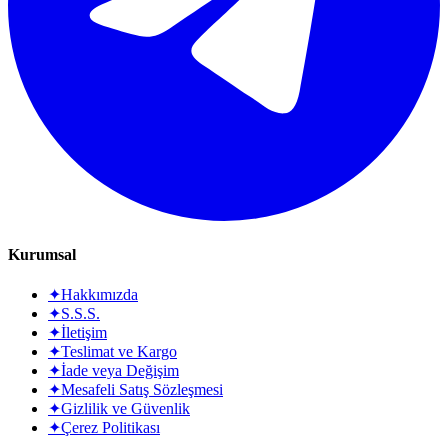
Kurumsal
✦
Hakkımızda
✦
S.S.S.
✦
İletişim
✦
Teslimat ve Kargo
✦
İade veya Değişim
✦
Mesafeli Satış Sözleşmesi
✦
Gizlilik ve Güvenlik
✦
Çerez Politikası