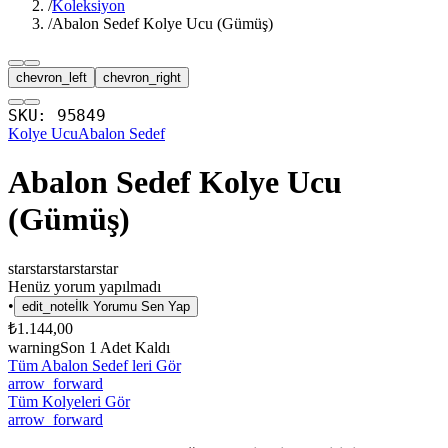
/
Koleksiyon
/
Abalon Sedef Kolye Ucu (Gümüş)
chevron_left
chevron_right
SKU:
95849
Kolye Ucu
Abalon Sedef
Abalon Sedef Kolye Ucu
(Gümüş)
star
star
star
star
star
Henüz yorum yapılmadı
•
edit_note
İlk Yorumu Sen Yap
₺1.144,00
warning
Son
1
Adet Kaldı
Tüm Abalon Sedef leri Gör
arrow_forward
Tüm Kolyeleri Gör
arrow_forward