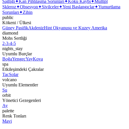
Sağlığı
✦
Kan Pıhtılaşma Sorunları
✦
Koku Kaybı
✦
Multipl
Skleroz
✦
Obsesyon
✦
Sivilceler
✦
Yeni Başlangıçlar
✦
Yumurtlama
Sorunları
✦
Zihin
public
Kökeni / Ülkesi
Güney Pasifik
Akdeniz
Hint Okyanusu ve Kuzey Amerika
diamond
Mohs Sertliği
2-3-4-5
nights_stay
Uyumlu Burçlar
Boğa
Yengeç
Yay
Kova
spa
Etkileşimdeki Çakralar
Taç
Solar
volcano
Uyumlu Elementler
Su
orbit
Yönetici Gezegenleri
Ay
palette
Renk Tonları
Mavi