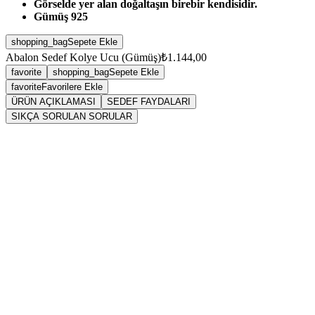
Görselde yer alan doğaltaşın birebir kendisidir.
Gümüş 925
shopping_bag
Sepete Ekle
Abalon Sedef Kolye Ucu (Gümüş)
₺1.144,00
favorite
shopping_bag
Sepete Ekle
favorite
Favorilere Ekle
ÜRÜN AÇIKLAMASI
SEDEF FAYDALARI
SIKÇA SORULAN SORULAR
Sarkaç
Abalon
Sedef