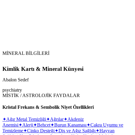
Vikipedi Abalon
Sedef makalesine
MİNERAL BİLGİLERİ
Kimlik Kartı & Mineral Künyesi
Abalon Sedef
psychiatry
MİSTİK / ASTROLOJİK FAYDALAR
Kristal Frekans & Sembolik Niyet Özellikleri
✦
Ağır Metal Temizliği
✦
Ağrılar
✦
Akdeniz
Anemisi
✦
Alerji
✦
Behçet
✦
Burun Kanaması
✦
Çakra Uyumu ve
Temizleme
✦
Çinko Desteği
✦
Diş ve Ağız Sağlığı
✦
Hayvan