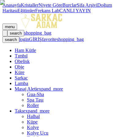
Anasayfa
Kristaller
Niyete Göre
Burçlar
Şifa Arşivi
Doğum
Haritası
Eğitimler
Frekans Lab
CANLI YAYIN
menu
shopping_bag
search
login
GİRİŞ
favorite
shopping_bag
search
Ham Kütle
Tımbıl
Obelisk
Obje
Küre
Sarkaç
Lamba
Masaj Aleti
expand_more
Gua-Sha
Spa Taşı
Roller
Takı
expand_more
Halhal
Küpe
Kolye
Kolye Ucu