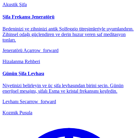
Akustik Şifa
Şifa Frekansı Jeneratörü
Bedeninizi ve zihninizi antik Solfeggio titreşimleriyle uyumlandırın.
Zihinsel odağı güçlendiren ve derin huzur veren saf meditasyon
tonları.
Jeneratörü Aç
arrow_forward
Hizalanma Rehberi
Günün Şifa Levhası
Niyetinizi belirleyin ve üç şifa levhasından birini seçin. Günün
enerjisel mesajını, şifalı Esma ve kristal frekansını keşfedin.
Levhanı Seç
arrow_forward
Kozmik Pusula