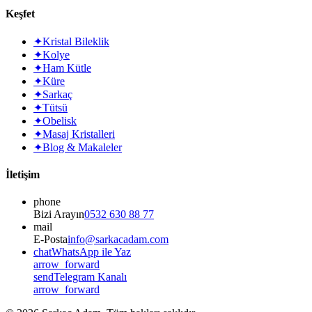
Keşfet
✦
Kristal Bileklik
✦
Kolye
✦
Ham Kütle
✦
Küre
✦
Sarkaç
✦
Tütsü
✦
Obelisk
✦
Masaj Kristalleri
✦
Blog & Makaleler
İletişim
phone
Bizi Arayın
0532 630 88 77
mail
E-Posta
info@sarkacadam.com
chat
WhatsApp ile Yaz
arrow_forward
send
Telegram Kanalı
arrow_forward