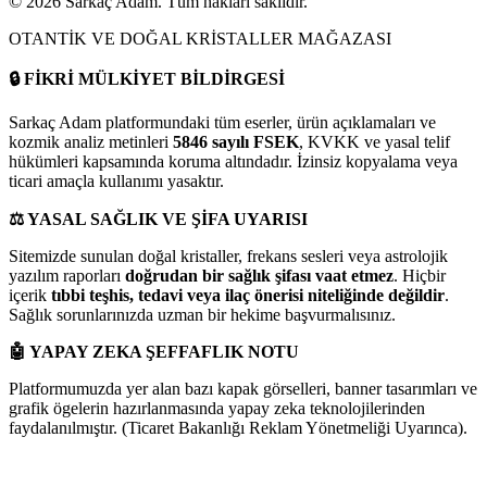
©
2026
Sarkaç Adam. Tüm hakları saklıdır.
OTANTİK VE DOĞAL KRİSTALLER MAĞAZASI
🔒
FİKRİ MÜLKİYET BİLDİRGESİ
Sarkaç Adam platformundaki tüm eserler, ürün açıklamaları ve
kozmik analiz metinleri
5846 sayılı FSEK
, KVKK ve yasal telif
hükümleri kapsamında koruma altındadır. İzinsiz kopyalama veya
ticari amaçla kullanımı yasaktır.
⚖️
YASAL SAĞLIK VE ŞİFA UYARISI
Sitemizde sunulan doğal kristaller, frekans sesleri veya astrolojik
yazılım raporları
doğrudan bir sağlık şifası vaat etmez
. Hiçbir
içerik
tıbbi teşhis, tedavi veya ilaç önerisi niteliğinde değildir
.
Sağlık sorunlarınızda uzman bir hekime başvurmalısınız.
🤖
YAPAY ZEKA ŞEFFAFLIK NOTU
Platformumuzda yer alan bazı kapak görselleri, banner tasarımları ve
grafik ögelerin hazırlanmasında yapay zeka teknolojilerinden
faydalanılmıştır. (Ticaret Bakanlığı Reklam Yönetmeliği Uyarınca).