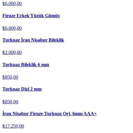
₺6.000,00
Firuze Erkek Yüzük Gümüş
₺6.600,00
Turkuaz İran Nişabur Bileklik
₺2.000,00
Turkuaz Bileklik 6 mm
₺850,00
Turkuaz Dizi 2 mm
₺850,00
İran Nişabur Firuze Turkuaz Orj. 6mm AAA+
₺17.250,00