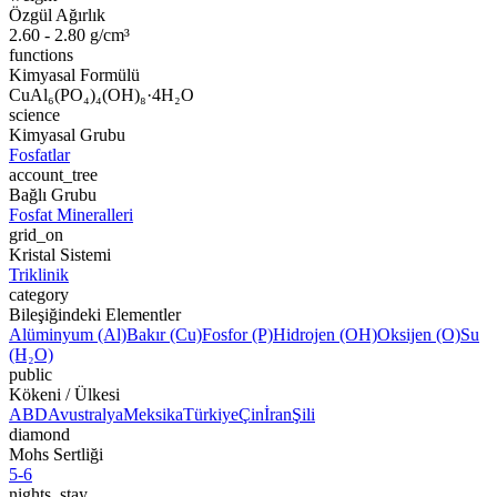
Özgül Ağırlık
2.60 - 2.80 g/cm³
functions
Kimyasal Formülü
CuAl₆(PO₄)₄(OH)₈·4H₂O
science
Kimyasal Grubu
Fosfatlar
account_tree
Bağlı Grubu
Fosfat Mineralleri
grid_on
Kristal Sistemi
Triklinik
category
Bileşiğindeki Elementler
Alüminyum (Al)
Bakır (Cu)
Fosfor (P)
Hidrojen (OH)
Oksijen (O)
Su
(H₂O)
public
Kökeni / Ülkesi
ABD
Avustralya
Meksika
Türkiye
Çin
İran
Şili
diamond
Mohs Sertliği
5-6
nights_stay