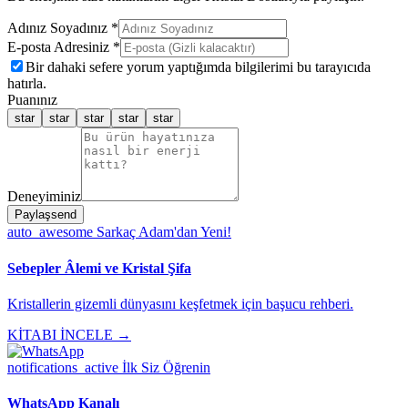
Adınız Soyadınız *
E-posta Adresiniz *
Bir dahaki sefere yorum yaptığımda bilgilerimi bu tarayıcıda
hatırla.
Puanınız
star
star
star
star
star
Deneyiminiz
Paylaş
send
auto_awesome
Sarkaç Adam'dan Yeni!
Sebepler Âlemi ve Kristal Şifa
Kristallerin gizemli dünyasını keşfetmek için başucu rehberi.
KİTABI İNCELE →
notifications_active
İlk Siz Öğrenin
WhatsApp Kanalı