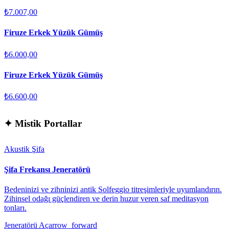
₺7.007,00
Firuze Erkek Yüzük Gümüş
₺6.000,00
Firuze Erkek Yüzük Gümüş
₺6.600,00
✦
Mistik Portallar
Akustik Şifa
Şifa Frekansı Jeneratörü
Bedeninizi ve zihninizi antik Solfeggio titreşimleriyle uyumlandırın.
Zihinsel odağı güçlendiren ve derin huzur veren saf meditasyon
tonları.
Jeneratörü Aç
arrow_forward