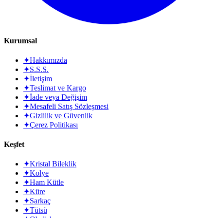
Kurumsal
✦
Hakkımızda
✦
S.S.S.
✦
İletişim
✦
Teslimat ve Kargo
✦
İade veya Değişim
✦
Mesafeli Satış Sözleşmesi
✦
Gizlilik ve Güvenlik
✦
Çerez Politikası
Keşfet
✦
Kristal Bileklik
✦
Kolye
✦
Ham Kütle
✦
Küre
✦
Sarkaç
✦
Tütsü