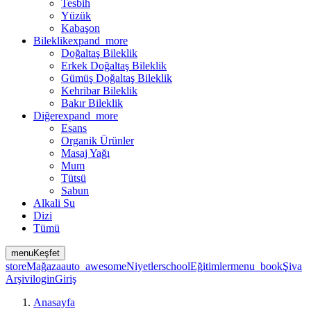
Tesbih
Yüzük
Kabaşon
Bileklik
expand_more
Doğaltaş Bileklik
Erkek Doğaltaş Bileklik
Gümüş Doğaltaş Bileklik
Kehribar Bileklik
Bakır Bileklik
Diğer
expand_more
Esans
Organik Ürünler
Masaj Yağı
Mum
Tütsü
Sabun
Alkali Su
Dizi
Tümü
menu
Keşfet
store
Mağaza
auto_awesome
Niyetler
school
Eğitimler
menu_book
Şiva
Arşivi
login
Giriş
Anasayfa