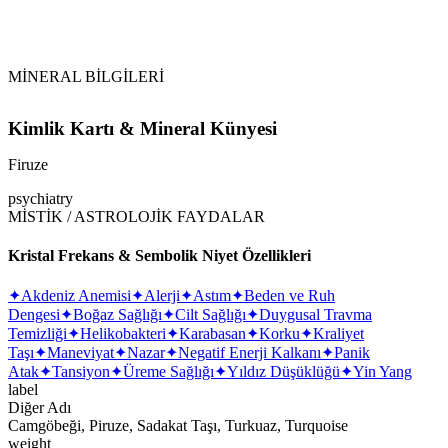
MİNERAL BİLGİLERİ
Kimlik Kartı & Mineral Künyesi
Firuze
psychiatry
MİSTİK / ASTROLOJİK FAYDALAR
Kristal Frekans & Sembolik Niyet Özellikleri
✦
Akdeniz Anemisi
✦
Alerji
✦
Astım
✦
Beden ve Ruh
Dengesi
✦
Boğaz Sağlığı
✦
Cilt Sağlığı
✦
Duygusal Travma
Temizliği
✦
Helikobakteri
✦
Karabasan
✦
Korku
✦
Kraliyet
Taşı
✦
Maneviyat
✦
Nazar
✦
Negatif Enerji Kalkanı
✦
Panik
Atak
✦
Tansiyon
✦
Üreme Sağlığı
✦
Yıldız Düşüklüğü
✦
Yin Yang
label
Diğer Adı
Camgöbeği, Piruze, Sadakat Taşı, Turkuaz, Turquoise
weight