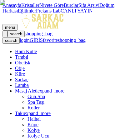
Anasayfa
Kristaller
Niyete Göre
Burçlar
Şifa Arşivi
Doğum
Haritası
Eğitimler
Frekans Lab
CANLI YAYIN
menu
shopping_bag
search
login
GİRİŞ
favorite
shopping_bag
search
Ham Kütle
Tımbıl
Obelisk
Obje
Küre
Sarkaç
Lamba
Masaj Aleti
expand_more
Gua-Sha
Spa Taşı
Roller
Takı
expand_more
Halhal
Küpe
Kolye
Kolye Ucu