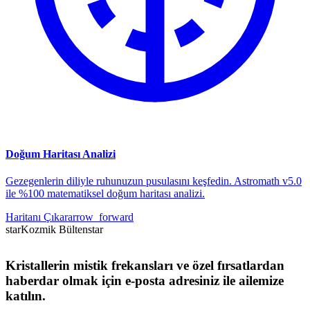
Doğum Haritası Analizi
Gezegenlerin diliyle ruhunuzun pusulasını keşfedin. Astromath v5.0
ile %100 matematiksel doğum haritası analizi.
Haritanı Çıkar
arrow_forward
star
Kozmik Bülten
star
Kristallerin mistik frekansları ve özel fırsatlardan
haberdar olmak için e-posta adresiniz ile ailemize
katılın.