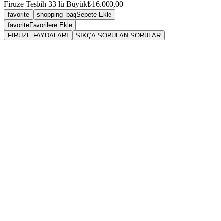
Firuze Tesbih 33 lü Büyük
₺16.000,00
favorite
shopping_bag
Sepete Ekle
favorite
Favorilere Ekle
FIRUZE FAYDALARI
SIKÇA SORULAN SORULAR
Firuze (Turkuaz) Kolye Ucu (Gümüş) Faydaları