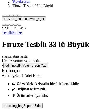
/
Koleksiyon
/
Firuze Tesbih 33 lü Büyük
chevron_left
chevron_right
SKU:
MD368
Tesbih
Firuze
Firuze Tesbih 33 lü Büyük
star
star
star
star
star
Henüz yorum yapılmadı
•
edit_note
İlk Yorumu Sen Yap
₺16.000,00
warning
Son
1
Adet Kaldı
📸
Görseldeki kristalin birebir kendisidir.
✔️
Orijinal kristaldir.
💰
Ürün adet fiyatıdır.
shopping_bag
Sepete Ekle