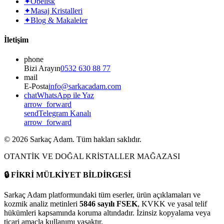
✦
Obelisk
✦
Masaj Kristalleri
✦
Blog & Makaleler
İletişim
phone
Bizi Arayın
0532 630 88 77
mail
E-Posta
info@sarkacadam.com
chat
WhatsApp ile Yaz
arrow_forward
send
Telegram Kanalı
arrow_forward
©
2026
Sarkaç Adam. Tüm hakları saklıdır.
OTANTİK VE DOĞAL KRİSTALLER MAĞAZASI
🔒
FİKRİ MÜLKİYET BİLDİRGESİ
Sarkaç Adam platformundaki tüm eserler, ürün açıklamaları ve
kozmik analiz metinleri
5846 sayılı FSEK
, KVKK ve yasal telif
hükümleri kapsamında koruma altındadır. İzinsiz kopyalama veya
ticari amaçla kullanımı yasaktır.