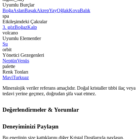
Uyumlu Burçlar
Boğa
Aslan
Başak
Akrep
Yay
Oğlak
Kova
Balık
spa
Etkileşimdeki Çakralar
3. göz
Boğaz
Kalp
volcano
Uyumlu Elementler
Su
orbit
Yönetici Gezegenleri
Neptün
Venüs
palette
Renk Tonları
Mavi
Turkuaz
Mineralojik veriler referans amaçlıdır. Doğal kristaller tıbbi ilaç veya
tedavi yerine geçmez, doğrudan şifa vaat etmez.
Değerlendirmeler & Yorumlar
Deneyiminizi Paylaşın
Bu enerjinin size kattıklarını diğer Kristal Dostlarıyla paylaşın.