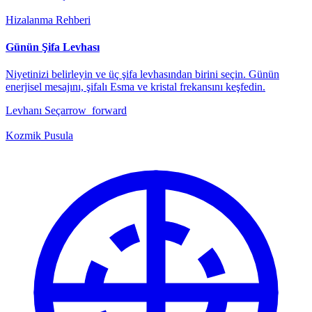
Hizalanma Rehberi
Günün Şifa Levhası
Niyetinizi belirleyin ve üç şifa levhasından birini seçin. Günün
enerjisel mesajını, şifalı Esma ve kristal frekansını keşfedin.
Levhanı Seç
arrow_forward
Kozmik Pusula