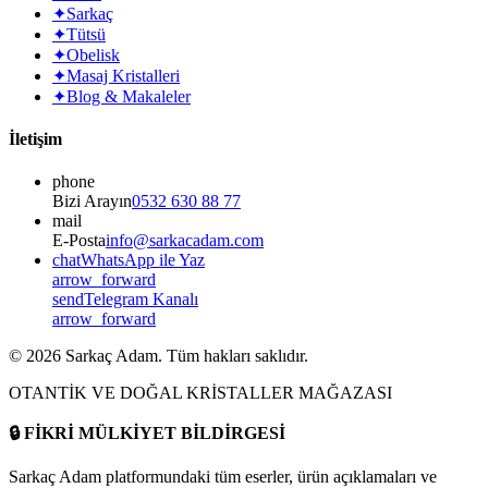
✦
Sarkaç
✦
Tütsü
✦
Obelisk
✦
Masaj Kristalleri
✦
Blog & Makaleler
İletişim
phone
Bizi Arayın
0532 630 88 77
mail
E-Posta
info@sarkacadam.com
chat
WhatsApp ile Yaz
arrow_forward
send
Telegram Kanalı
arrow_forward
©
2026
Sarkaç Adam. Tüm hakları saklıdır.
OTANTİK VE DOĞAL KRİSTALLER MAĞAZASI
🔒
FİKRİ MÜLKİYET BİLDİRGESİ
Sarkaç Adam platformundaki tüm eserler, ürün açıklamaları ve