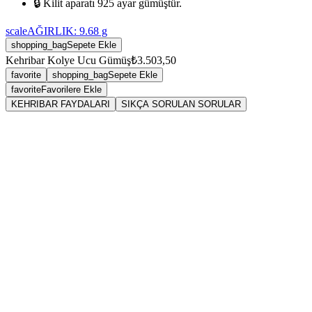
🔒 Kilit aparatı 925 ayar gümüştür.
scale
AĞIRLIK:
9.68
g
shopping_bag
Sepete Ekle
Kehribar Kolye Ucu Gümüş
₺3.503,50
favorite
shopping_bag
Sepete Ekle
favorite
Favorilere Ekle
KEHRIBAR FAYDALARI
SIKÇA SORULAN SORULAR