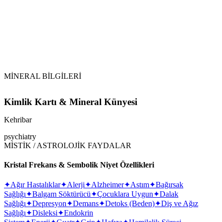
Dikkat Edilmesi Gerekenler:
MİNERAL BİLGİLERİ
Kimlik Kartı & Mineral Künyesi
Kehribar
psychiatry
MİSTİK / ASTROLOJİK FAYDALAR
Kristal Frekans & Sembolik Niyet Özellikleri
✦
Ağır Hastalıklar
✦
Alerji
✦
Alzheimer
✦
Astım
✦
Bağırsak
Sağlığı
✦
Balgam Söktürücü
✦
Çocuklara Uygun
✦
Dalak
Sağlığı
✦
Depresyon
✦
Demans
✦
Detoks (Beden)
✦
Diş ve Ağız
Sağlığı
✦
Disleksi
✦
Endokrin