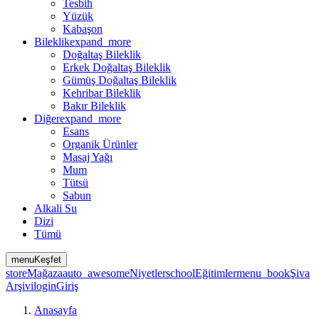
Tesbih
Yüzük
Kabaşon
Bileklik
expand_more
Doğaltaş Bileklik
Erkek Doğaltaş Bileklik
Gümüş Doğaltaş Bileklik
Kehribar Bileklik
Bakır Bileklik
Diğer
expand_more
Esans
Organik Ürünler
Masaj Yağı
Mum
Tütsü
Sabun
Alkali Su
Dizi
Tümü
menu
Keşfet
store
Mağaza
auto_awesome
Niyetler
school
Eğitimler
menu_book
Şiva
Arşivi
login
Giriş
Anasayfa