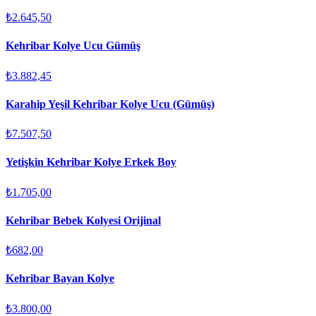
₺2.645,50
Kehribar Kolye Ucu Gümüş
₺3.882,45
Karahip Yeşil Kehribar Kolye Ucu (Gümüş)
₺7.507,50
Yetişkin Kehribar Kolye Erkek Boy
₺1.705,00
Kehribar Bebek Kolyesi Orijinal
₺682,00
Kehribar Bayan Kolye
₺3.800,00