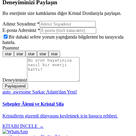
Deneyiminizi Paylaşın
Bu enerjinin size kattıklarını diğer Kristal Dostlarıyla paylaşın.
Adınız Soyadınız *
E-posta Adresiniz *
Bir dahaki sefere yorum yaptığımda bilgilerimi bu tarayıcıda
hatırla.
Puanınız
star
star
star
star
star
Deneyiminiz
Paylaş
send
auto_awesome
Sarkaç Adam'dan Yeni!
Sebepler Âlemi ve Kristal Şifa
Kristallerin gizemli dünyasını keşfetmek için başucu rehberi.
KİTABI İNCELE →