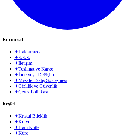
Kurumsal
✦
Hakkımızda
✦
S.S.S.
✦
İletişim
✦
Teslimat ve Kargo
✦
İade veya Değişim
✦
Mesafeli Satış Sözleşmesi
✦
Gizlilik ve Güvenlik
✦
Çerez Politikası
Keşfet
✦
Kristal Bileklik
✦
Kolye
✦
Ham Kütle
✦
Küre