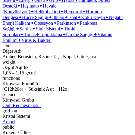
Sistem
✦
Enerji
✦
Guatr
✦
Grip
✦
Hafıza
✦
Hamilelik Süreci
Desteği
✦
Haşimato
✦
Havale
(Konvülsiyon)
✦
Helikobakteri
✦
Hemoroit
✦
Hormon
Dengesi
✦
Hücre Sağlığı
✦
İltihap
✦
İshal
✦
Koku Kaybı
✦
Negatif
Enerji Kalkanı
✦
Obsesyon
✦
Parkinson
✦
Pankreas
Sağlığı
✦
Sarılık
✦
Sinir Sistemi
✦
Tiroid
Sorunları
✦
Timus
✦
Topraklama
✦
Üreme Sağlığı
✦
Vitamin
Emilimi
✦
Virüs & Bakteri
label
Diğer Adı
Amber, Bernstein, Reçine Taşı, Kopal, Güneştaşı
weight
Özgül Ağırlık
1,05 – 1,15 g/cm³
functions
Kimyasal Formülü
(C12h20o) + Süksinik Asit + H2o
science
Kimyasal Grubu
Çam Reçinesi Fosili
grid_on
Kristal Sistemi
Amorf
public
Kökeni / Ülkesi