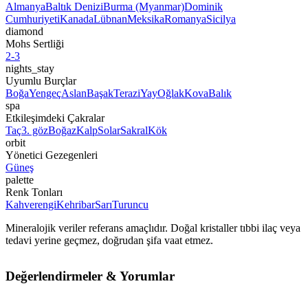
Almanya
Baltık Denizi
Burma (Myanmar)
Dominik
Cumhuriyeti
Kanada
Lübnan
Meksika
Romanya
Sicilya
diamond
Mohs Sertliği
2-3
nights_stay
Uyumlu Burçlar
Boğa
Yengeç
Aslan
Başak
Terazi
Yay
Oğlak
Kova
Balık
spa
Etkileşimdeki Çakralar
Taç
3. göz
Boğaz
Kalp
Solar
Sakral
Kök
orbit
Yönetici Gezegenleri
Güneş
palette
Renk Tonları
Kahverengi
Kehribar
Sarı
Turuncu
Mineralojik veriler referans amaçlıdır. Doğal kristaller tıbbi ilaç veya
tedavi yerine geçmez, doğrudan şifa vaat etmez.
Değerlendirmeler & Yorumlar