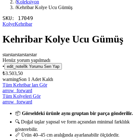
/
Koleksiyon
/
Kehribar Kolye Ucu Gümüş
SKU:
17049
Kolye
Kehribar
Kehribar Kolye Ucu Gümüş
star
star
star
star
star
Henüz yorum yapılmadı
•
edit_note
İlk Yorumu Sen Yap
₺3.503,50
warning
Son
1
Adet Kaldı
Tüm Kehribar ları Gör
arrow_forward
Tüm Kolyeleri Gör
arrow_forward
📦
Görseldeki ürünle aynı gruptan bir parça gönderilir.
🔍 Doğal taşlar yapısal ve form açısından minimal farklılık
gösterebilir.
📏 Ürün 40–45 cm aralığında ayarlanabilir ölçüdedir.