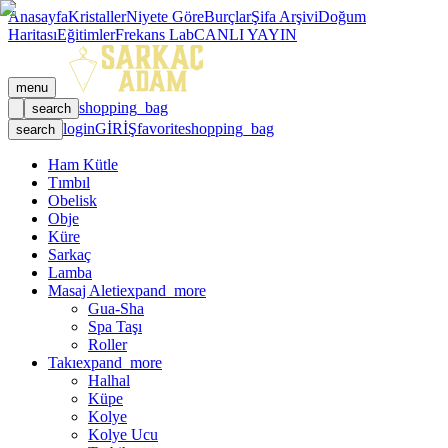
Anasayfa
Kristaller
Niyete Göre
Burçlar
Şifa Arşivi
Doğum
Haritası
Eğitimler
Frekans Lab
CANLI YAYIN
menu
shopping_bag
search
login
GİRİŞ
favorite
shopping_bag
search
Ham Kütle
Tımbıl
Obelisk
Obje
Küre
Sarkaç
Lamba
Masaj Aleti
expand_more
Gua-Sha
Spa Taşı
Roller
Takı
expand_more
Halhal
Küpe
Kolye
Kolye Ucu