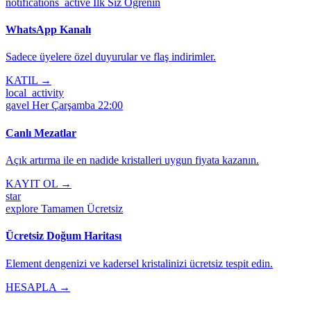
notifications_active
İlk Siz Öğrenin
WhatsApp Kanalı
Sadece üyelere özel duyurular ve flaş indirimler.
KATIL →
local_activity
gavel
Her Çarşamba 22:00
Canlı Mezatlar
Açık artırma ile en nadide kristalleri uygun fiyata kazanın.
KAYIT OL →
star
explore
Tamamen Ücretsiz
Ücretsiz Doğum Haritası
Element dengenizi ve kadersel kristalinizi ücretsiz tespit edin.
HESAPLA →