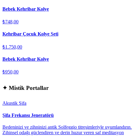
Bebek Kehribar Kolye
₺748,00
Kehribar Çocuk Kolye Seti
₺1.750,00
Bebek Kehribar Kolye
₺950,00
✦
Mistik Portallar
Akustik Şifa
Şifa Frekansı Jeneratörü
Bedeninizi ve zihninizi antik Solfeggio titreşimleriyle uyumlandırın.
Zihinsel odağı güçlendiren ve derin huzur veren saf meditasyon