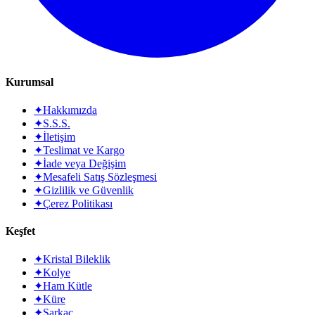
Kurumsal
✦
Hakkımızda
✦
S.S.S.
✦
İletişim
✦
Teslimat ve Kargo
✦
İade veya Değişim
✦
Mesafeli Satış Sözleşmesi
✦
Gizlilik ve Güvenlik
✦
Çerez Politikası
Keşfet
✦
Kristal Bileklik
✦
Kolye
✦
Ham Kütle
✦
Küre
✦
Sarkaç