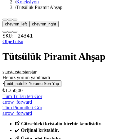
/
Koleksiyon
/
Tütsülük Piramit Ahşap
chevron_left
chevron_right
SKU:
24341
Obje
Tütsü
Tütsülük Piramit Ahşap
star
star
star
star
star
Henüz yorum yapılmadı
•
edit_note
İlk Yorumu Sen Yap
₺1.250,00
Tüm TüTsü leri Gör
arrow_forward
Tüm Piramitleri Gör
arrow_forward
📸
Görseldeki kristalin birebir kendisidir.
✔️
Orijinal kristaldir.
💰
Ürün adet fiyatıdır.