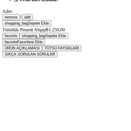
Adet:
1
remove
add
shopping_bag
Sepete Ekle
Tütsülük Piramit Ahşap
₺1.250,00
favorite
shopping_bag
Sepete Ekle
favorite
Favorilere Ekle
ÜRÜN AÇIKLAMASI
TÜTSÜ FAYDALARI
SIKÇA SORULAN SORULAR
Sarkaç
tütsü