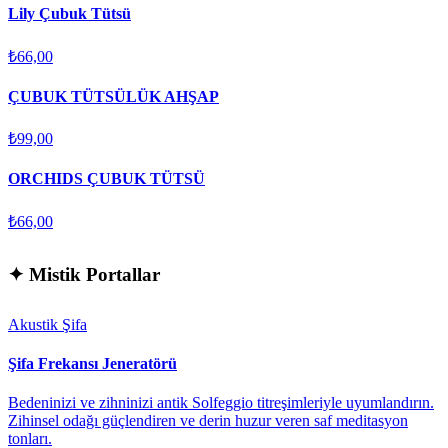
Lily Çubuk Tütsü
₺66,00
ÇUBUK TÜTSÜLÜK AHŞAP
₺99,00
ORCHIDS ÇUBUK TÜTSÜ
₺66,00
✦
Mistik Portallar
Akustik Şifa
Şifa Frekansı Jeneratörü
Bedeninizi ve zihninizi antik Solfeggio titreşimleriyle uyumlandırın.
Zihinsel odağı güçlendiren ve derin huzur veren saf meditasyon
tonları.