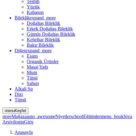
Tesbih
Yüzük
Kabaşon
Bileklik
expand_more
Doğaltaş Bileklik
Erkek Doğaltaş Bileklik
Gümüş Doğaltaş Bileklik
Kehribar Bileklik
Bakır Bileklik
Diğer
expand_more
Esans
Organik Ürünler
Masaj Yağı
Mum
Tütsü
Sabun
Alkali Su
Dizi
Tümü
menu
Keşfet
store
Mağaza
auto_awesome
Niyetler
school
Eğitimler
menu_book
Şiva
Arşivi
login
Giriş
Anasayfa