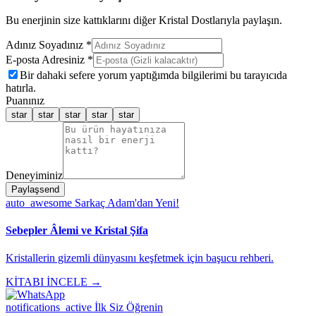
Bu enerjinin size kattıklarını diğer Kristal Dostlarıyla paylaşın.
Adınız Soyadınız *
E-posta Adresiniz *
Bir dahaki sefere yorum yaptığımda bilgilerimi bu tarayıcıda
hatırla.
Puanınız
star
star
star
star
star
Deneyiminiz
Paylaş
send
auto_awesome
Sarkaç Adam'dan Yeni!
Sebepler Âlemi ve Kristal Şifa
Kristallerin gizemli dünyasını keşfetmek için başucu rehberi.
KİTABI İNCELE →
notifications_active
İlk Siz Öğrenin