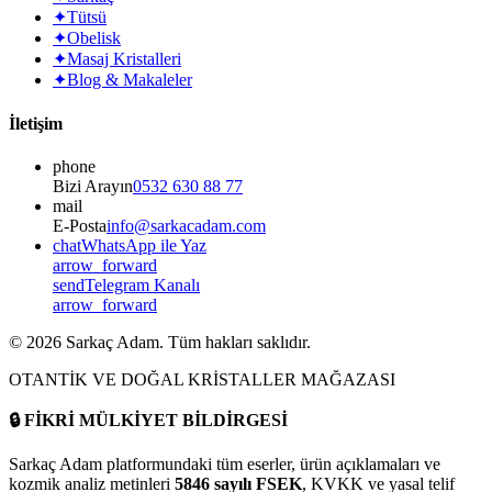
✦
Tütsü
✦
Obelisk
✦
Masaj Kristalleri
✦
Blog & Makaleler
İletişim
phone
Bizi Arayın
0532 630 88 77
mail
E-Posta
info@sarkacadam.com
chat
WhatsApp ile Yaz
arrow_forward
send
Telegram Kanalı
arrow_forward
©
2026
Sarkaç Adam. Tüm hakları saklıdır.
OTANTİK VE DOĞAL KRİSTALLER MAĞAZASI
🔒
FİKRİ MÜLKİYET BİLDİRGESİ
Sarkaç Adam platformundaki tüm eserler, ürün açıklamaları ve
kozmik analiz metinleri
5846 sayılı FSEK
, KVKK ve yasal telif