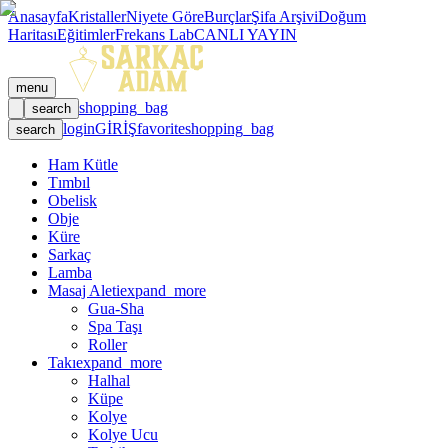
Anasayfa
Kristaller
Niyete Göre
Burçlar
Şifa Arşivi
Doğum
Haritası
Eğitimler
Frekans Lab
CANLI YAYIN
menu
shopping_bag
search
login
GİRİŞ
favorite
shopping_bag
search
Ham Kütle
Tımbıl
Obelisk
Obje
Küre
Sarkaç
Lamba
Masaj Aleti
expand_more
Gua-Sha
Spa Taşı
Roller
Takı
expand_more
Halhal
Küpe
Kolye
Kolye Ucu