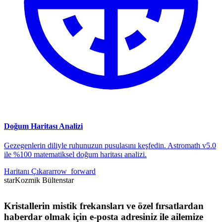
Doğum Haritası Analizi
Gezegenlerin diliyle ruhunuzun pusulasını keşfedin. Astromath v5.0
ile %100 matematiksel doğum haritası analizi.
Haritanı Çıkar
arrow_forward
star
Kozmik Bülten
star
Kristallerin mistik frekansları ve özel fırsatlardan
haberdar olmak için e-posta adresiniz ile ailemize