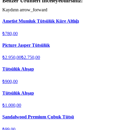
Benzer Ürünleri İnceleyebilirsiniz:
Kaydırın
arrow_forward
Ametist Mumluk Tütsülük Küre Altlığı
₺780,00
Picture Jasper Tütsülük
₺2.950,00
₺2.750,00
Tütsülük Ahşap
₺900,00
Tütsülük Ahşap
₺1.000,00
Sandalwood Premium Çubuk Tütsü
₺99,00