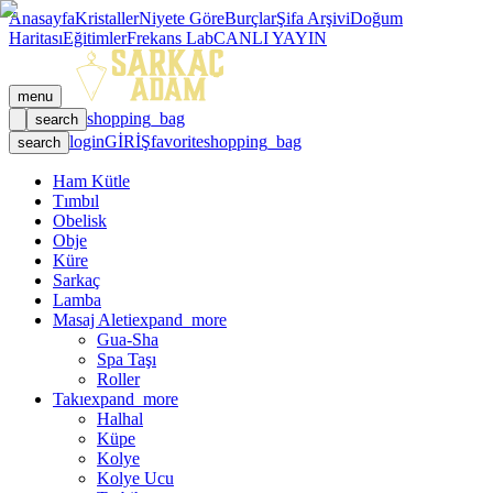
Anasayfa
Kristaller
Niyete Göre
Burçlar
Şifa Arşivi
Doğum
Haritası
Eğitimler
Frekans Lab
CANLI YAYIN
menu
shopping_bag
search
login
GİRİŞ
favorite
shopping_bag
search
Ham Kütle
Tımbıl
Obelisk
Obje
Küre
Sarkaç
Lamba
Masaj Aleti
expand_more
Gua-Sha
Spa Taşı
Roller
Takı
expand_more
Halhal
Küpe
Kolye
Kolye Ucu