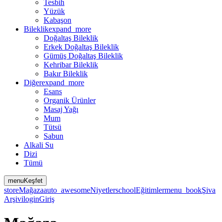
Tesbih
Yüzük
Kabaşon
Bileklik
expand_more
Doğaltaş Bileklik
Erkek Doğaltaş Bileklik
Gümüş Doğaltaş Bileklik
Kehribar Bileklik
Bakır Bileklik
Diğer
expand_more
Esans
Organik Ürünler
Masaj Yağı
Mum
Tütsü
Sabun
Alkali Su
Dizi
Tümü
menu
Keşfet
store
Mağaza
auto_awesome
Niyetler
school
Eğitimler
menu_book
Şiva
Arşivi
login
Giriş