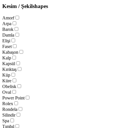
Kesim / Şekil
shapes
Amorf
Arpa
Barok
Damla
Elişi
Faset
Kabaşon
Kalp
Kapsül
Kırıktaş
Küp
Küre
Obelisk
Oval
Power Point
Rolex
Rondela
Silindir
Spa
Tımbıl