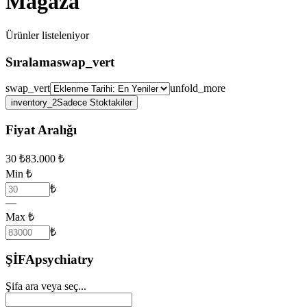
Mağaza
Ürünler
listeleniyor
Sıralama
swap_vert
swap_vert
unfold_more
inventory_2
Sadece Stoktakiler
Fiyat Aralığı
30
₺
83.000
₺
Min ₺
₺
—
Max ₺
₺
ŞİFA
psychiatry
Şifa ara veya seç...