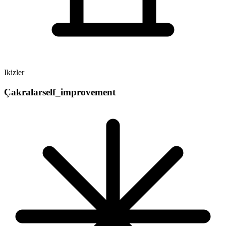
Ikizler
Çakralar
self_improvement