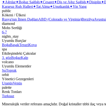
✦
Ağrılar
✦
Boğaz Sağlığı
✦
Cesaret
✦
Diş ve Ağız Sağlığı
✦
Disiplin
✦
E
Kararsız Ruh Halleri
✦
Tat Alma
✦
Unutkanlık
✦
Yin Yang
public
Kökeni / Ülkesi
Rusya'nın İlmen Dağları
ABD (Colorado ve Virginia)
Brezilya
Avustra
diamond
Mohs Sertliği
6-7
nights_stay
Uyumlu Burçlar
Boğa
Başak
Terazi
Kova
spa
Etkileşimdeki Çakralar
3. göz
Boğaz
Kalp
volcano
Uyumlu Elementler
Su
Toprak
orbit
Yönetici Gezegenleri
Uranüs
Venüs
palette
Renk Tonları
Turkuaz
Mineralojik veriler referans amaçlıdır. Doğal kristaller tıbbi ilaç vey