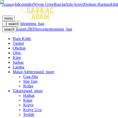
Anasayfa
Kristaller
Niyete Göre
Burçlar
Şifa Arşivi
Doğum Haritası
Eğit
menu
shopping_bag
search
login
GİRİŞ
favorite
shopping_bag
search
Ham Kütle
Tımbıl
Obelisk
Obje
Küre
Sarkaç
Lamba
Masaj Aleti
expand_more
Gua-Sha
Spa Taşı
Roller
Takı
expand_more
Halhal
Küpe
Kolye
Kolye Ucu
Tesbih