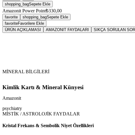
shopping_bag
Sepete Ekle
Amazonit Power Point
₺330,00
favorite
shopping_bag
Sepete Ekle
favorite
Favorilere Ekle
ÜRÜN AÇIKLAMASI
AMAZONIT FAYDALARI
SIKÇA SORULAN SO
Sarkaç
Ama
Vikipedi Amazonit makalesine
MİNERAL BİLGİLERİ
Kimlik Kartı & Mineral Künyesi
Amazonit
psychiatry
MİSTİK / ASTROLOJİK FAYDALAR
Kristal Frekans & Sembolik Niyet Özellikleri