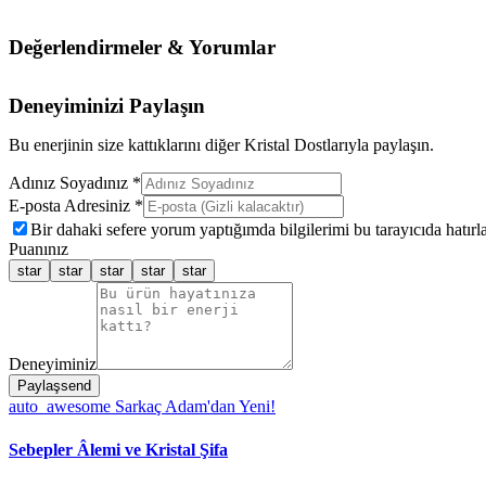
Değerlendirmeler & Yorumlar
Deneyiminizi Paylaşın
Bu enerjinin size kattıklarını diğer Kristal Dostlarıyla paylaşın.
Adınız Soyadınız *
E-posta Adresiniz *
Bir dahaki sefere yorum yaptığımda bilgilerimi bu tarayıcıda hatırla
Puanınız
star
star
star
star
star
Deneyiminiz
Paylaş
send
auto_awesome
Sarkaç Adam'dan Yeni!
Sebepler Âlemi ve Kristal Şifa