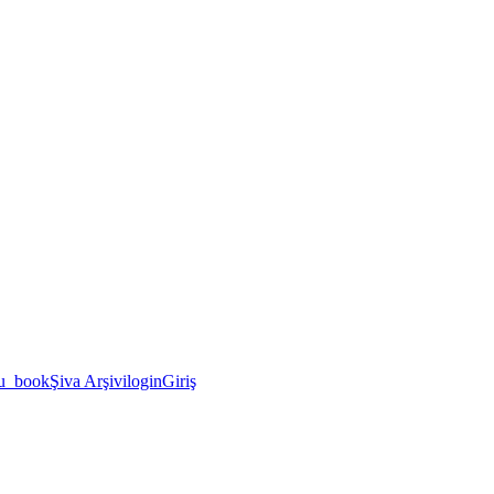
u_book
Şiva Arşivi
login
Giriş