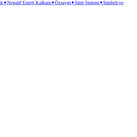
ık
✦
Negatif Enerji Kalkanı
✦
Özsaygı
✦
Sinir Sistemi
✦
Şüpheli ve