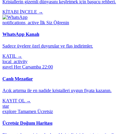
Kristallerin gizemli dünyasını keşfetmek için başucu rehberi.
KİTABI İNCELE →
notifications_active
İlk Siz Öğrenin
WhatsApp Kanalı
Sadece üyelere özel duyurular ve flaş indirimler.
KATIL →
local_activity
gavel
Her Çarşamba 22:00
Canlı Mezatlar
Açık artırma ile en nadide kristalleri uygun fiyata kazanın.
KAYIT OL →
star
explore
Tamamen Ücretsiz
Ücretsiz Doğum Haritası