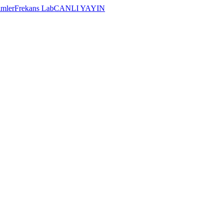
imler
Frekans Lab
CANLI YAYIN