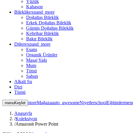
Yüzük
Kabaşon
Bileklik
expand_more
Doğaltaş Bileklik
Erkek Doğaltaş Bileklik
Gümüş Doğaltaş Bileklik
Kehribar Bileklik
Bakır Bileklik
Diğer
expand_more
Esans
Organik Ürünler
Masaj Yağı
Mum
Tütsü
Sabun
Alkali Su
Dizi
Tümü
store
Mağaza
auto_awesome
Niyetler
school
Eğitimler
men
menu
Keşfet
Anasayfa
/
Koleksiyon
/
Amazonit Power Point