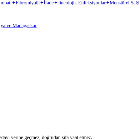
mpati
✦
Fibromiyalji
✦
İfade
✦
Jineolojik Enfeksiyonlar
✦
Menstürel Sağl
lya ve Madagaskar
a tedavi yerine geçmez, doğrudan şifa vaat etmez.