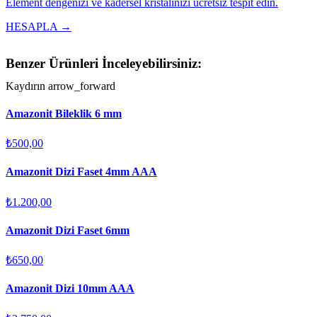
Element dengenizi ve kadersel kristalinizi ücretsiz tespit edin.
HESAPLA →
Benzer Ürünleri İnceleyebilirsiniz:
Kaydırın
arrow_forward
Amazonit Bileklik 6 mm
₺500,00
Amazonit Dizi Faset 4mm AAA
₺1.200,00
Amazonit Dizi Faset 6mm
₺650,00
Amazonit Dizi 10mm AAA