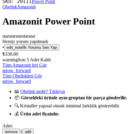
SKU:
20111
Power Point
Obelisk
Amazonit
Amazonit Power Point
star
star
star
star
star
Henüz yorum yapılmadı
•
edit_note
İlk Yorumu Sen Yap
₺330,00
warning
Son
5
Adet Kaldı
Tüm Amazonit leri Gör
arrow_forward
Tüm Obeliskleri Gör
arrow_forward
📖
Obelisk nedir? Tıklayın
📦
Görseldeki ürünle aynı gruptan bir parça gönderilir.
🔍 Kristaller yapısal olarak minimal farklılık gösterebilir.
💰
Ürün adet fiyatıdır.
Adet:
1
remove
add