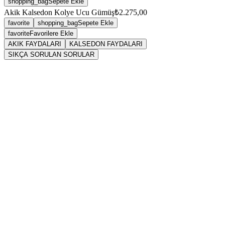
shopping_bag
Sepete Ekle
Akik Kalsedon Kolye Ucu Gümüş
₺2.275,00
favorite
shopping_bag
Sepete Ekle
favorite
Favorilere Ekle
AKIK FAYDALARI
KALSEDON FAYDALARI
SIKÇA SORULAN SORULAR