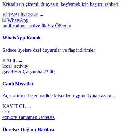
Kristallerin gizemli dünyasını keşfetmek için başucu rehberi.
KİTABI İNCELE →
notifications_active
İlk Siz Öğrenin
WhatsApp Kanalı
Sadece üyelere özel duyurular ve flaş indirimler.
KATIL →
local_activity
gavel
Her Çarşamba 22:00
Canlı Mezatlar
Açık artırma ile en nadide kristalleri uygun fiyata kazanın.
KAYIT OL →
star
explore
Tamamen Ücretsiz
Ücretsiz Doğum Haritası