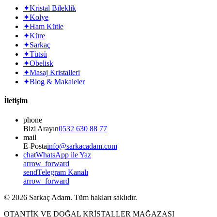
✦
Kristal Bileklik
✦
Kolye
✦
Ham Kütle
✦
Küre
✦
Sarkaç
✦
Tütsü
✦
Obelisk
✦
Masaj Kristalleri
✦
Blog & Makaleler
İletişim
phone
Bizi Arayın
0532 630 88 77
mail
E-Posta
info@sarkacadam.com
chat
WhatsApp ile Yaz
arrow_forward
send
Telegram Kanalı
arrow_forward
©
2026
Sarkaç Adam. Tüm hakları saklıdır.
OTANTİK VE DOĞAL KRİSTALLER MAĞAZASI