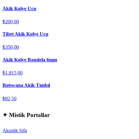
Akik Kolye Ucu
₺200,00
Tibet Akik Kolye Ucu
₺350,00
Akik Kolye Rondela 6mm
₺1.815,00
Botswana Akik Tımbıl
₺82,50
✦
Mistik Portallar
Akustik Şifa