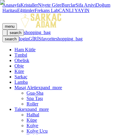
Anasayfa
Kristaller
Niyete Göre
Burçlar
Şifa Arşivi
Doğum
Haritası
Eğitimler
Frekans Lab
CANLI YAYIN
menu
shopping_bag
search
login
GİRİŞ
favorite
shopping_bag
search
Ham Kütle
Tımbıl
Obelisk
Obje
Küre
Sarkaç
Lamba
Masaj Aleti
expand_more
Gua-Sha
Spa Taşı
Roller
Takı
expand_more
Halhal
Küpe
Kolye
Kolye Ucu