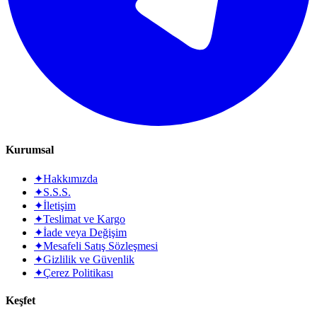
Kurumsal
✦
Hakkımızda
✦
S.S.S.
✦
İletişim
✦
Teslimat ve Kargo
✦
İade veya Değişim
✦
Mesafeli Satış Sözleşmesi
✦
Gizlilik ve Güvenlik
✦
Çerez Politikası
Keşfet