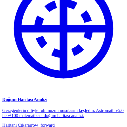
Doğum Haritası Analizi
Gezegenlerin diliyle ruhunuzun pusulasını keşfedin. Astromath v5.0
ile %100 matematiksel doğum haritası analizi.
Haritanı Çıkar
arrow_forward