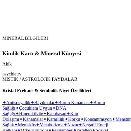
karşı koruma sağlar ve tükenmiş olan cesareti
canlandırır. İş adamlarının bu taşı, özellikle belin altında
(cep, yüzük v.b) taşımaları faydalı olacaktır. Özellikle
yüzük olarak kullanıldığında, kişinin kendisine
güvenini artırır.
Sevinç ve huzuru temsil eder. Bolluk ve bereket taşıdır.
MİNERAL BİLGİLERİ
Kimlik Kartı & Mineral Künyesi
Akik
psychiatry
MİSTİK / ASTROLOJİK FAYDALAR
Kristal Frekans & Sembolik Niyet Özellikleri
✦
Antisosyallik
✦
Bayılmalar
✦
Burun Kanaması
✦
Burun
Sağlığı
✦
Çocuklara Uygun
✦
DNA
Sağlığı
✦
Hiperaktivite
✦
Karabasan
✦
Kan
Dolaşımı
✦
Kanamalar
✦
Kararlılık
✦
Korku
✦
Konsantrasyon
✦
Menstür
Sağlık
✦
Menisküs
✦
Metabolizma
✦
Nazar
✦
Negatif Enerji
Kalkanı
✦
Öfke Kontrolü
✦
Peygamber Kristalleri
✦
Sosyal