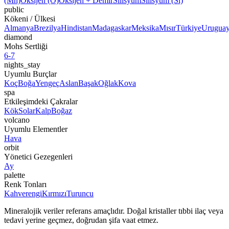
(Mn)
Oksijen (O)
Oksijen + Demir
Silisyum
Silisyum (Si)
public
Kökeni / Ülkesi
Almanya
Brezilya
Hindistan
Madagaskar
Meksika
Mısır
Türkiye
Urugua
diamond
Mohs Sertliği
6-7
nights_stay
Uyumlu Burçlar
Koç
Boğa
Yengeç
Aslan
Başak
Oğlak
Kova
spa
Etkileşimdeki Çakralar
Kök
Solar
Kalp
Boğaz
volcano
Uyumlu Elementler
Hava
orbit
Yönetici Gezegenleri
Ay
palette
Renk Tonları
Kahverengi
Kırmızı
Turuncu
Mineralojik veriler referans amaçlıdır. Doğal kristaller tıbbi ilaç veya
tedavi yerine geçmez, doğrudan şifa vaat etmez.