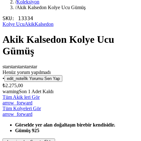
/
Koleksiyon
/
Akik Kalsedon Kolye Ucu Gümüş
SKU:
13334
Kolye Ucu
Akik
Kalsedon
Akik Kalsedon Kolye Ucu
Gümüş
star
star
star
star
star
Henüz yorum yapılmadı
•
edit_note
İlk Yorumu Sen Yap
₺2.275,00
warning
Son
1
Adet Kaldı
Tüm Akik leri Gör
arrow_forward
Tüm Kolyeleri Gör
arrow_forward
Görselde yer alan doğaltaşın birebir kendisidir.
Gümüş 925