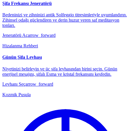
Şifa Frekansı Jeneratörü
Bedeninizi ve zihninizi antik Solfeggio titreşimleriyle uyumlandırın.
Zihinsel odağı güçlendiren ve derin huzur veren saf meditasyon
tonları.
Jeneratörü Aç
arrow_forward
Hizalanma Rehberi
Günün Şifa Levhası
Niyetinizi belirleyin ve üç şifa levhasından birini seçin. Günün
enerjisel mesajını, şifalı Esma ve kristal frekansını keşfedin.
Levhanı Seç
arrow_forward
Kozmik Pusula