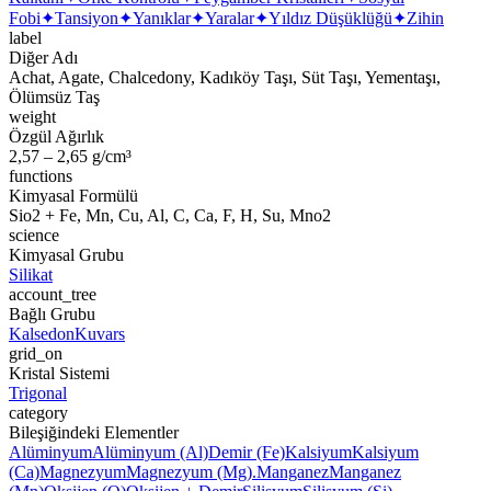
Fobi
✦
Tansiyon
✦
Yanıklar
✦
Yaralar
✦
Yıldız Düşüklüğü
✦
Zihin
label
Diğer Adı
Achat, Agate, Chalcedony, Kadıköy Taşı, Süt Taşı, Yementaşı,
Ölümsüz Taş
weight
Özgül Ağırlık
2,57 – 2,65 g/cm³
functions
Kimyasal Formülü
Sio2 + Fe, Mn, Cu, Al, C, Ca, F, H, Su, Mno2
science
Kimyasal Grubu
Silikat
account_tree
Bağlı Grubu
Kalsedon
Kuvars
grid_on
Kristal Sistemi
Trigonal
category
Bileşiğindeki Elementler
Alüminyum
Alüminyum (Al)
Demir (Fe)
Kalsiyum
Kalsiyum
(Ca)
Magnezyum
Magnezyum (Mg).
Manganez
Manganez