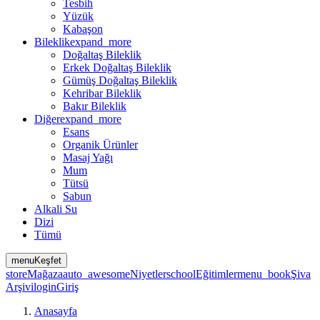
Tesbih
Yüzük
Kabaşon
Bileklik
expand_more
Doğaltaş Bileklik
Erkek Doğaltaş Bileklik
Gümüş Doğaltaş Bileklik
Kehribar Bileklik
Bakır Bileklik
Diğer
expand_more
Esans
Organik Ürünler
Masaj Yağı
Mum
Tütsü
Sabun
Alkali Su
Dizi
Tümü
menu
Keşfet
store
Mağaza
auto_awesome
Niyetler
school
Eğitimler
menu_book
Şiva
Arşivi
login
Giriş
Anasayfa