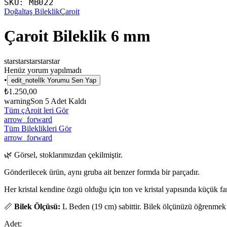
SKU:
MB022
Doğaltaş Bileklik
Çaroit
Çaroit Bileklik 6 mm
star
star
star
star
star
Henüz yorum yapılmadı
•
edit_note
İlk Yorumu Sen Yap
₺1.250,00
warning
Son
5
Adet Kaldı
Tüm çAroit leri Gör
arrow_forward
Tüm Bileklikleri Gör
arrow_forward
🌿 Görsel, stoklarımızdan çekilmiştir.
Gönderilecek ürün, aynı gruba ait benzer formda bir parçadır.
Her kristal kendine özgü olduğu için ton ve kristal yapısında küçük fark
📏
Bilek Ölçüsü:
L Beden (19 cm) sabittir. Bilek ölçünüzü öğrenmek
Adet: