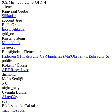
(Ca,Mn)_3Si_2O_5(OH)_4
science
Kimyasal Grubu
Silikatlar
account_tree
Bağlı Grubu
İnosit Silikatlar
grid_on
Kristal Sistemi
Monoklinik
category
Bileşiğindeki Elementler
Hidrojen (H)
Kalsiyum (Ca)
Manganez (Mn)
Oksijen (O)
Silisyum (Si)
public
Kökeni / Ülkesi
ABD
Rusya
İsveç
diamond
Mohs Sertliği
5-6
nights_stay
Uyumlu Burçlar
Akrep
Yay
spa
Etkileşimdeki Çakralar
Taç
3. göz
Solar