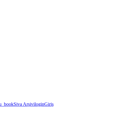
u_book
Şiva Arşivi
login
Giriş