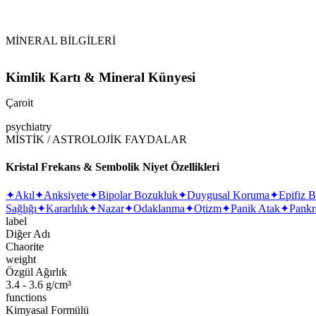
MİNERAL BİLGİLERİ
Kimlik Kartı & Mineral Künyesi
Çaroit
psychiatry
MİSTİK / ASTROLOJİK FAYDALAR
Kristal Frekans & Sembolik Niyet Özellikleri
✦
Akıl
✦
Anksiyete
✦
Bipolar Bozukluk
✦
Duygusal Koruma
✦
Epifiz B
Sağlığı
✦
Kararlılık
✦
Nazar
✦
Odaklanma
✦
Otizm
✦
Panik Atak
✦
Pankr
label
Diğer Adı
Chaorite
weight
Özgül Ağırlık
3.4 - 3.6 g/cm³
functions
Kimyasal Formülü