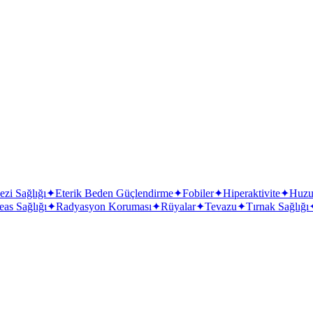
ezi Sağlığı
✦
Eterik Beden Güçlendirme
✦
Fobiler
✦
Hiperaktivite
✦
Huzu
eas Sağlığı
✦
Radyasyon Koruması
✦
Rüyalar
✦
Tevazu
✦
Tırnak Sağlığı