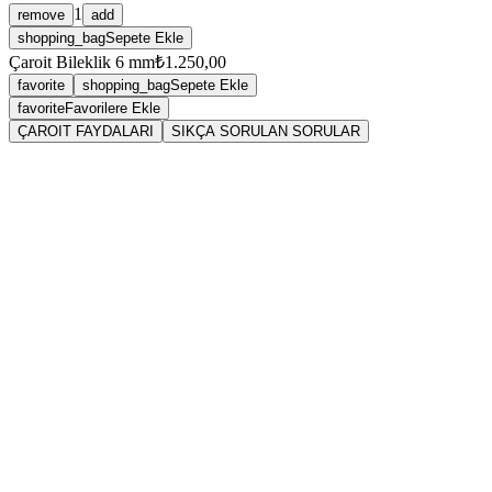
1
remove
add
shopping_bag
Sepete Ekle
Çaroit Bileklik 6 mm
₺1.250,00
favorite
shopping_bag
Sepete Ekle
favorite
Favorilere Ekle
ÇAROIT FAYDALARI
SIKÇA SORULAN SORULAR
Taşın Anatomisi, Bilimi ve Kökeni