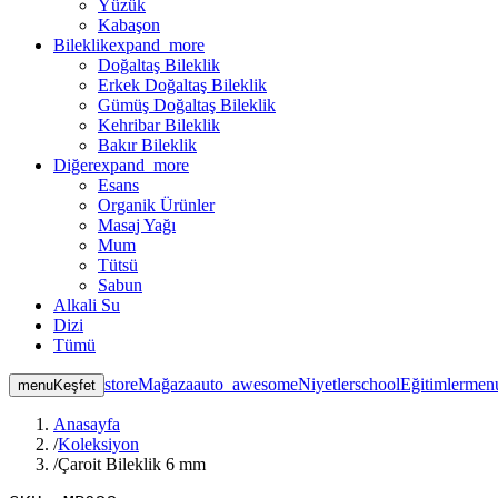
Yüzük
Kabaşon
Bileklik
expand_more
Doğaltaş Bileklik
Erkek Doğaltaş Bileklik
Gümüş Doğaltaş Bileklik
Kehribar Bileklik
Bakır Bileklik
Diğer
expand_more
Esans
Organik Ürünler
Masaj Yağı
Mum
Tütsü
Sabun
Alkali Su
Dizi
Tümü
store
Mağaza
auto_awesome
Niyetler
school
Eğitimler
men
menu
Keşfet
Anasayfa
/
Koleksiyon
/
Çaroit Bileklik 6 mm