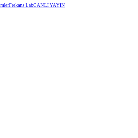
imler
Frekans Lab
CANLI YAYIN