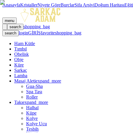
Anasayfa
Kristaller
Niyete Göre
Burçlar
Şifa Arşivi
Doğum Haritası
Eğit
menu
shopping_bag
search
login
GİRİŞ
favorite
shopping_bag
search
Ham Kütle
Tımbıl
Obelisk
Obje
Küre
Sarkaç
Lamba
Masaj Aleti
expand_more
Gua-Sha
Spa Taşı
Roller
Takı
expand_more
Halhal
Küpe
Kolye
Kolye Ucu
Tesbih