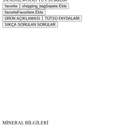
favorite
shopping_bag
Sepete Ekle
favorite
Favorilere Ekle
ÜRÜN AÇIKLAMASI
TÜTSÜ FAYDALARI
SIKÇA SORULAN SORULAR
Sarkaç
tütsü
MİNERAL BİLGİLERİ