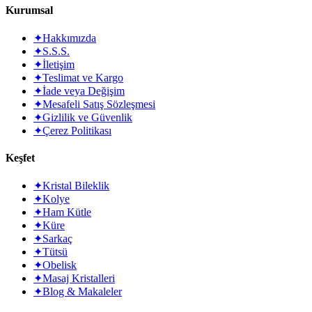
Kurumsal
✦
Hakkımızda
✦
S.S.S.
✦
İletişim
✦
Teslimat ve Kargo
✦
İade veya Değişim
✦
Mesafeli Satış Sözleşmesi
✦
Gizlilik ve Güvenlik
✦
Çerez Politikası
Keşfet
✦
Kristal Bileklik
✦
Kolye
✦
Ham Kütle
✦
Küre
✦
Sarkaç
✦
Tütsü
✦
Obelisk
✦
Masaj Kristalleri
✦
Blog & Makaleler