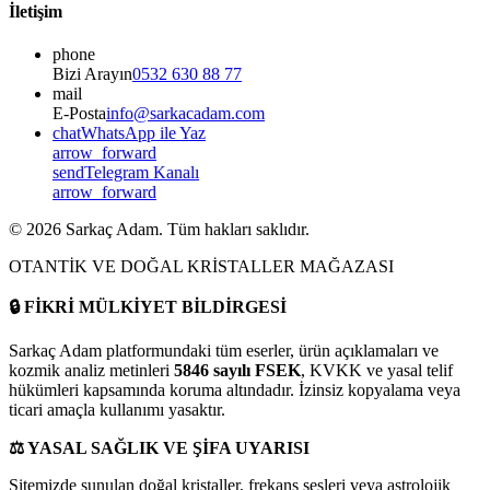
İletişim
phone
Bizi Arayın
0532 630 88 77
mail
E-Posta
info@sarkacadam.com
chat
WhatsApp ile Yaz
arrow_forward
send
Telegram Kanalı
arrow_forward
©
2026
Sarkaç Adam. Tüm hakları saklıdır.
OTANTİK VE DOĞAL KRİSTALLER MAĞAZASI
🔒
FİKRİ MÜLKİYET BİLDİRGESİ
Sarkaç Adam platformundaki tüm eserler, ürün açıklamaları ve
kozmik analiz metinleri
5846 sayılı FSEK
, KVKK ve yasal telif
hükümleri kapsamında koruma altındadır. İzinsiz kopyalama veya
ticari amaçla kullanımı yasaktır.
⚖️
YASAL SAĞLIK VE ŞİFA UYARISI
Sitemizde sunulan doğal kristaller, frekans sesleri veya astrolojik