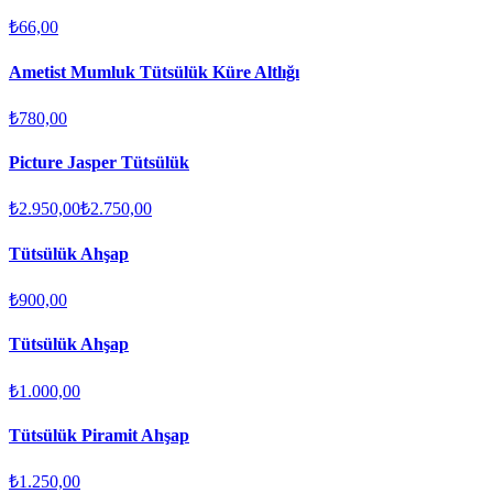
₺66,00
Ametist Mumluk Tütsülük Küre Altlığı
₺780,00
Picture Jasper Tütsülük
₺2.950,00
₺2.750,00
Tütsülük Ahşap
₺900,00
Tütsülük Ahşap
₺1.000,00
Tütsülük Piramit Ahşap
₺1.250,00