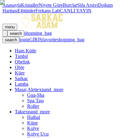
Anasayfa
Kristaller
Niyete Göre
Burçlar
Şifa Arşivi
Doğum
Haritası
Eğitimler
Frekans Lab
CANLI YAYIN
menu
shopping_bag
search
login
GİRİŞ
favorite
shopping_bag
search
Ham Kütle
Tımbıl
Obelisk
Obje
Küre
Sarkaç
Lamba
Masaj Aleti
expand_more
Gua-Sha
Spa Taşı
Roller
Takı
expand_more
Halhal
Küpe
Kolye
Kolye Ucu