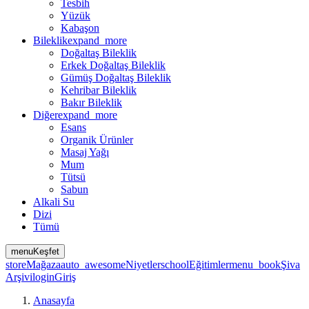
Tesbih
Yüzük
Kabaşon
Bileklik
expand_more
Doğaltaş Bileklik
Erkek Doğaltaş Bileklik
Gümüş Doğaltaş Bileklik
Kehribar Bileklik
Bakır Bileklik
Diğer
expand_more
Esans
Organik Ürünler
Masaj Yağı
Mum
Tütsü
Sabun
Alkali Su
Dizi
Tümü
menu
Keşfet
store
Mağaza
auto_awesome
Niyetler
school
Eğitimler
menu_book
Şiva
Arşivi
login
Giriş
Anasayfa