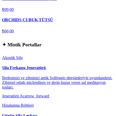
₺99,00
ORCHIDS ÇUBUK TÜTSÜ
₺66,00
✦
Mistik Portallar
Akustik Şifa
Şifa Frekansı Jeneratörü
Bedeninizi ve zihninizi antik Solfeggio titreşimleriyle uyumlandırın.
Zihinsel odağı güçlendiren ve derin huzur veren saf meditasyon
tonları.
Jeneratörü Aç
arrow_forward
Hizalanma Rehberi
Günün Şifa Levhası