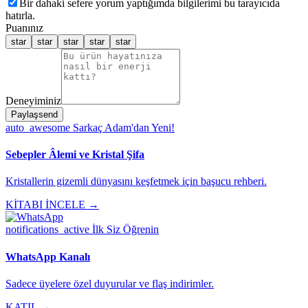
Bir dahaki sefere yorum yaptığımda bilgilerimi bu tarayıcıda
hatırla.
Puanınız
star
star
star
star
star
Deneyiminiz
Paylaş
send
auto_awesome
Sarkaç Adam'dan Yeni!
Sebepler Âlemi ve Kristal Şifa
Kristallerin gizemli dünyasını keşfetmek için başucu rehberi.
KİTABI İNCELE →
notifications_active
İlk Siz Öğrenin
WhatsApp Kanalı
Sadece üyelere özel duyurular ve flaş indirimler.
KATIL →