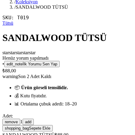
/
Koleksiyon
/
SANDALWOOD TÜTSÜ
SKU:
T019
Tütsü
SANDALWOOD TÜTSÜ
star
star
star
star
star
Henüz yorum yapılmadı
•
edit_note
İlk Yorumu Sen Yap
₺88,00
warning
Son
2
Adet Kaldı
📦
Ürün görseli temsilidir.
💰 Kutu fiyatıdır.
📊 Ortalama çubuk adedi: 18–20
Adet:
1
remove
add
shopping_bag
Sepete Ekle
SANDALWOOD TÜTSÜ
₺88,00