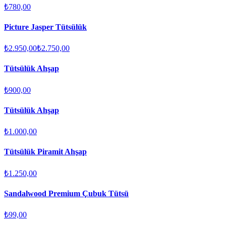
₺780,00
Picture Jasper Tütsülük
₺2.950,00
₺2.750,00
Tütsülük Ahşap
₺900,00
Tütsülük Ahşap
₺1.000,00
Tütsülük Piramit Ahşap
₺1.250,00
Sandalwood Premium Çubuk Tütsü
₺99,00