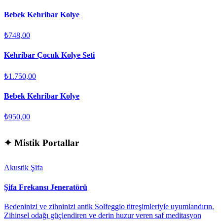
Bebek Kehribar Kolye
₺748,00
Kehribar Çocuk Kolye Seti
₺1.750,00
Bebek Kehribar Kolye
₺950,00
✦
Mistik Portallar
Akustik Şifa
Şifa Frekansı Jeneratörü
Bedeninizi ve zihninizi antik Solfeggio titreşimleriyle uyumlandırın.
Zihinsel odağı güçlendiren ve derin huzur veren saf meditasyon