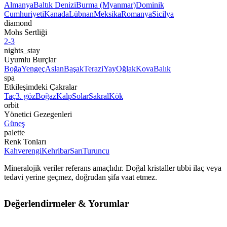
Almanya
Baltık Denizi
Burma (Myanmar)
Dominik
Cumhuriyeti
Kanada
Lübnan
Meksika
Romanya
Sicilya
diamond
Mohs Sertliği
2-3
nights_stay
Uyumlu Burçlar
Boğa
Yengeç
Aslan
Başak
Terazi
Yay
Oğlak
Kova
Balık
spa
Etkileşimdeki Çakralar
Taç
3. göz
Boğaz
Kalp
Solar
Sakral
Kök
orbit
Yönetici Gezegenleri
Güneş
palette
Renk Tonları
Kahverengi
Kehribar
Sarı
Turuncu
Mineralojik veriler referans amaçlıdır. Doğal kristaller tıbbi ilaç veya
tedavi yerine geçmez, doğrudan şifa vaat etmez.
Değerlendirmeler & Yorumlar