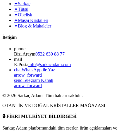
✦
Sarkaç
✦
Tütsü
✦
Obelisk
✦
Masaj Kristalleri
✦
Blog & Makaleler
İletişim
phone
Bizi Arayın
0532 630 88 77
mail
E-Posta
info@sarkacadam.com
chat
WhatsApp ile Yaz
arrow_forward
send
Telegram Kanalı
arrow_forward
©
2026
Sarkaç Adam. Tüm hakları saklıdır.
OTANTİK VE DOĞAL KRİSTALLER MAĞAZASI
🔒
FİKRİ MÜLKİYET BİLDİRGESİ
Sarkaç Adam platformundaki tüm eserler, ürün açıklamaları ve