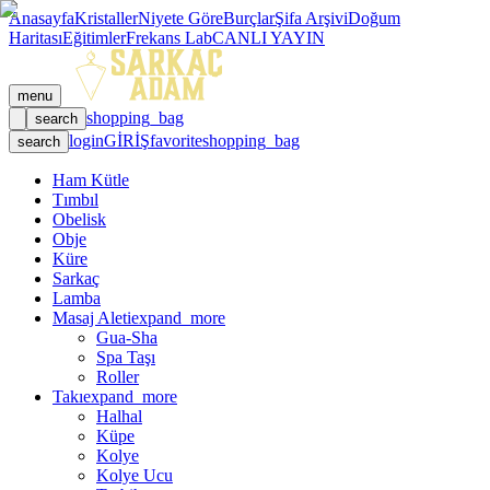
Anasayfa
Kristaller
Niyete Göre
Burçlar
Şifa Arşivi
Doğum
Haritası
Eğitimler
Frekans Lab
CANLI YAYIN
menu
shopping_bag
search
login
GİRİŞ
favorite
shopping_bag
search
Ham Kütle
Tımbıl
Obelisk
Obje
Küre
Sarkaç
Lamba
Masaj Aleti
expand_more
Gua-Sha
Spa Taşı
Roller
Takı
expand_more
Halhal
Küpe
Kolye
Kolye Ucu