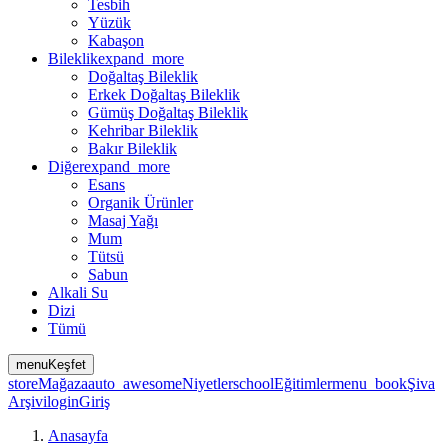
Tesbih
Yüzük
Kabaşon
Bileklik
expand_more
Doğaltaş Bileklik
Erkek Doğaltaş Bileklik
Gümüş Doğaltaş Bileklik
Kehribar Bileklik
Bakır Bileklik
Diğer
expand_more
Esans
Organik Ürünler
Masaj Yağı
Mum
Tütsü
Sabun
Alkali Su
Dizi
Tümü
menu
Keşfet
store
Mağaza
auto_awesome
Niyetler
school
Eğitimler
menu_book
Şiva
Arşivi
login
Giriş
Anasayfa