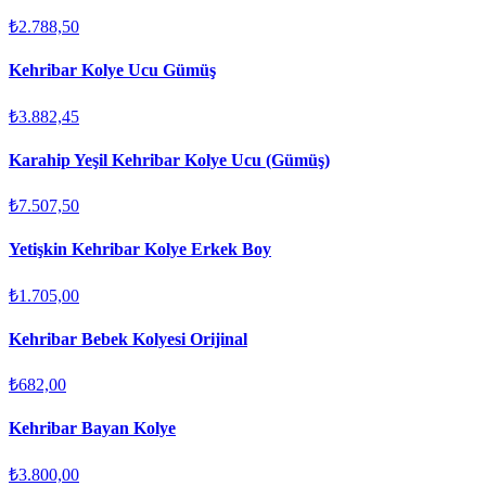
₺2.788,50
Kehribar Kolye Ucu Gümüş
₺3.882,45
Karahip Yeşil Kehribar Kolye Ucu (Gümüş)
₺7.507,50
Yetişkin Kehribar Kolye Erkek Boy
₺1.705,00
Kehribar Bebek Kolyesi Orijinal
₺682,00
Kehribar Bayan Kolye
₺3.800,00