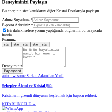
Deneyiminizi Paylaşın
Bu enerjinin size kattıklarını diğer Kristal Dostlarıyla paylaşın.
Adınız Soyadınız *
E-posta Adresiniz *
Bir dahaki sefere yorum yaptığımda bilgilerimi bu tarayıcıda
hatırla.
Puanınız
star
star
star
star
star
Deneyiminiz
Paylaş
send
auto_awesome
Sarkaç Adam'dan Yeni!
Sebepler Âlemi ve Kristal Şifa
Kristallerin gizemli dünyasını keşfetmek için başucu rehberi.
KİTABI İNCELE →