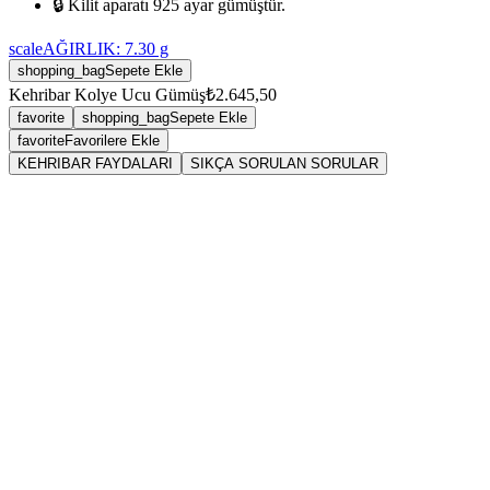
🔒 Kilit aparatı 925 ayar gümüştür.
scale
AĞIRLIK:
7.30
g
shopping_bag
Sepete Ekle
Kehribar Kolye Ucu Gümüş
₺2.645,50
favorite
shopping_bag
Sepete Ekle
favorite
Favorilere Ekle
KEHRIBAR FAYDALARI
SIKÇA SORULAN SORULAR