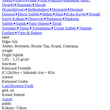
Sistem
✦
Enerji
✦
Guatr
✦
Grip
✦
Hafıza
✦
Hamilelik Süreci
Desteği
✦
Haşimato
✦
Havale
(Konvülsiyon)
✦
Helikobakteri
✦
Hemoroit
✦
Hormon
Dengesi
✦
Hücre Sağlığı
✦
İltihap
✦
İshal
✦
Koku Kaybı
✦
Negatif
Enerji Kalkanı
✦
Obsesyon
✦
Parkinson
✦
Pankreas
Sağlığı
✦
Sarılık
✦
Sinir Sistemi
✦
Tiroid
Sorunları
✦
Timus
✦
Topraklama
✦
Üreme Sağlığı
✦
Vitamin
Emilimi
✦
Virüs & Bakteri
label
Diğer Adı
Amber, Bernstein, Reçine Taşı, Kopal, Güneştaşı
weight
Özgül Ağırlık
1,05 – 1,15 g/cm³
functions
Kimyasal Formülü
(C12h20o) + Süksinik Asit + H2o
science
Kimyasal Grubu
Çam Reçinesi Fosili
grid_on
Kristal Sistemi
Amorf
public
Kökeni / Ülkesi