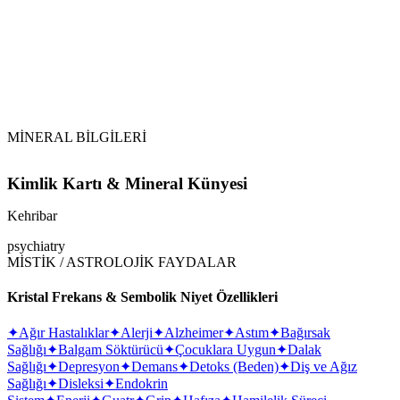
Dikkat Edilmesi Gerekenler:
MİNERAL BİLGİLERİ
Kimlik Kartı & Mineral Künyesi
Kehribar
psychiatry
MİSTİK / ASTROLOJİK FAYDALAR
Kristal Frekans & Sembolik Niyet Özellikleri
✦
Ağır Hastalıklar
✦
Alerji
✦
Alzheimer
✦
Astım
✦
Bağırsak
Sağlığı
✦
Balgam Söktürücü
✦
Çocuklara Uygun
✦
Dalak
Sağlığı
✦
Depresyon
✦
Demans
✦
Detoks (Beden)
✦
Diş ve Ağız
Sağlığı
✦
Disleksi
✦
Endokrin