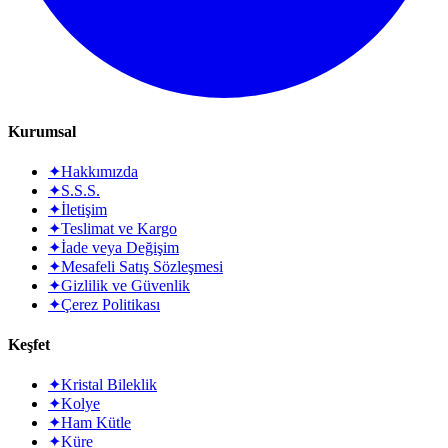
Kurumsal
✦
Hakkımızda
✦
S.S.S.
✦
İletişim
✦
Teslimat ve Kargo
✦
İade veya Değişim
✦
Mesafeli Satış Sözleşmesi
✦
Gizlilik ve Güvenlik
✦
Çerez Politikası
Keşfet
✦
Kristal Bileklik
✦
Kolye
✦
Ham Kütle
✦
Küre