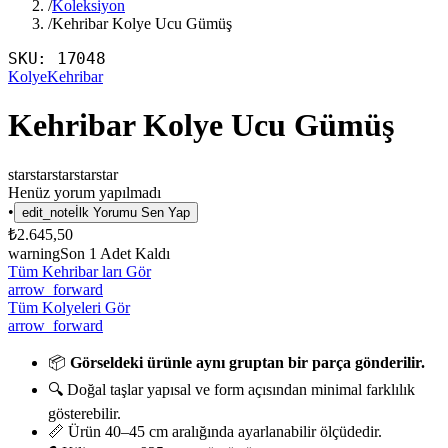
/
Koleksiyon
/
Kehribar Kolye Ucu Gümüş
SKU:
17048
Kolye
Kehribar
Kehribar Kolye Ucu Gümüş
star
star
star
star
star
Henüz yorum yapılmadı
•
edit_note
İlk Yorumu Sen Yap
₺2.645,50
warning
Son
1
Adet Kaldı
Tüm Kehribar ları Gör
arrow_forward
Tüm Kolyeleri Gör
arrow_forward
📦
Görseldeki ürünle aynı gruptan bir parça gönderilir.
🔍 Doğal taşlar yapısal ve form açısından minimal farklılık
gösterebilir.
📏 Ürün 40–45 cm aralığında ayarlanabilir ölçüdedir.