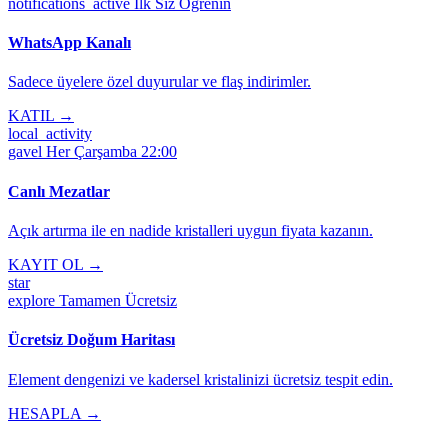
notifications_active
İlk Siz Öğrenin
WhatsApp Kanalı
Sadece üyelere özel duyurular ve flaş indirimler.
KATIL →
local_activity
gavel
Her Çarşamba 22:00
Canlı Mezatlar
Açık artırma ile en nadide kristalleri uygun fiyata kazanın.
KAYIT OL →
star
explore
Tamamen Ücretsiz
Ücretsiz Doğum Haritası
Element dengenizi ve kadersel kristalinizi ücretsiz tespit edin.
HESAPLA →